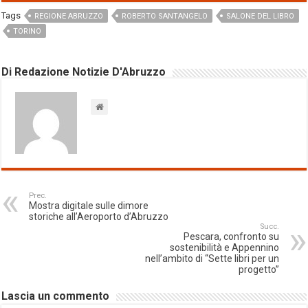
Tags
REGIONE ABRUZZO
ROBERTO SANTANGELO
SALONE DEL LIBRO
TORINO
Di Redazione Notizie D'Abruzzo
Prec.
Mostra digitale sulle dimore
storiche all’Aeroporto d’Abruzzo
Succ.
Pescara, confronto su
sostenibilità e Appennino
nell’ambito di “Sette libri per un
progetto”
Lascia un commento