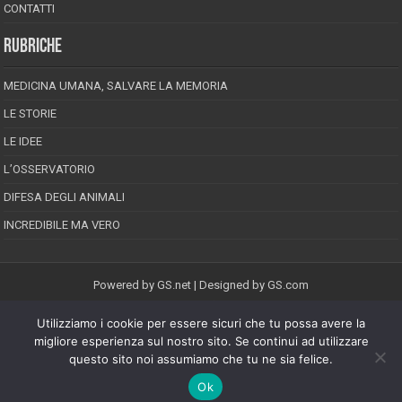
CONTATTI
RUBRICHE
MEDICINA UMANA, SALVARE LA MEMORIA
LE STORIE
LE IDEE
L’OSSERVATORIO
DIFESA DEGLI ANIMALI
INCREDIBILE MA VERO
Powered by
GS.net
| Designed by
GS.com
Utilizziamo i cookie per essere sicuri che tu possa avere la
EPINEION EDITRICE S.R.L.
P.Iva 02008710689
migliore esperienza sul nostro sito. Se continui ad utilizzare
Registrazione Tribunale di Pescara reg. speciale della stampa n.08/2012
questo sito noi assumiamo che tu ne sia felice.
Direttore responsabile: Maurizio Piccinino
Iscrizione al ROC n.22607
Ok
Riproduzione riservata © Copyright 2026, All Rights Reserved