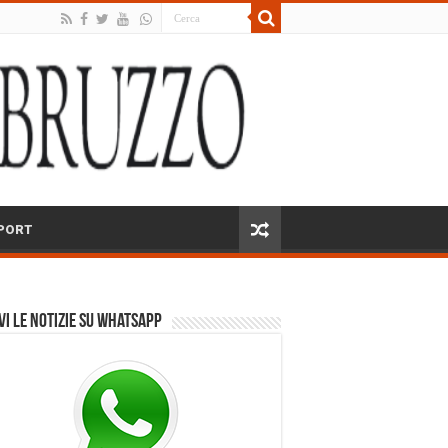
PORT
vi le notizie su Whatsapp