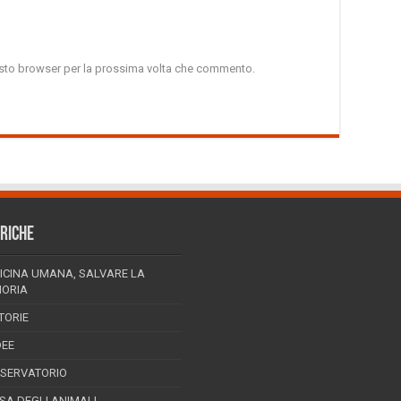
uesto browser per la prossima volta che commento.
RICHE
ICINA UMANA, SALVARE LA
ORIA
TORIE
DEE
SSERVATORIO
ESA DEGLI ANIMALI