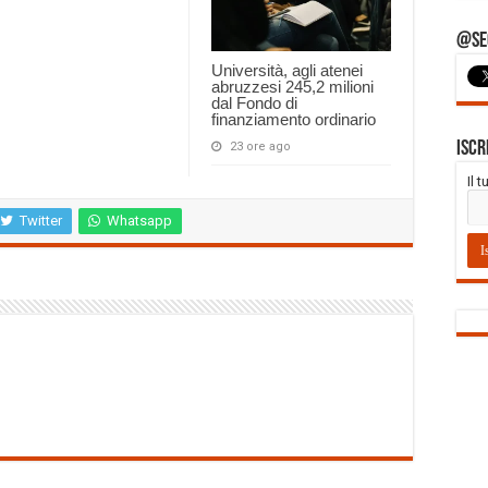
@Seg
Università, agli atenei
abruzzesi 245,2 milioni
dal Fondo di
finanziamento ordinario
Iscr
23 ore ago
Il 
Twitter
Whatsapp