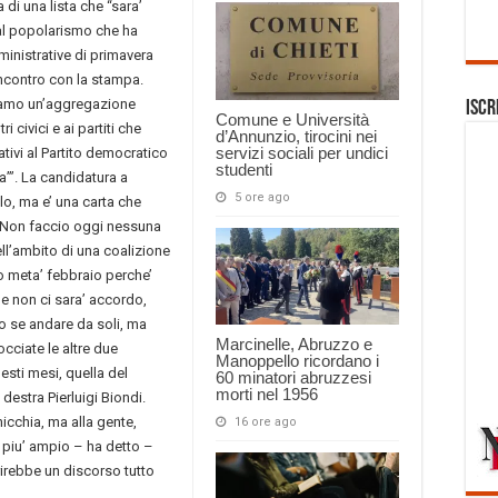
a di una lista che “sara’
 al popolarismo che ha
mministrative di primavera
ncontro con la stampa.
tiamo un’aggregazione
Iscr
Comune e Università
 civici e ai partiti che
d’Annunzio, tirocini nei
servizi sociali per undici
ativi al Partito democratico
studenti
a’”. La candidatura a
5 ore ago
lo, ma e’ una carta che
“Non faccio oggi nessuna
ll’ambito di una coalizione
o meta’ febbraio perche’
Se non ci sara’ accordo,
o se andare da soli, ma
Marcinelle, Abruzzo e
occiate le altre due
Manoppello ricordano i
esti mesi, quella del
60 minatori abruzzesi
morti nel 1956
 destra Pierluigi Biondi.
nicchia, ma alla gente,
16 ore ago
 piu’ ampio – ha detto –
prirebbe un discorso tutto