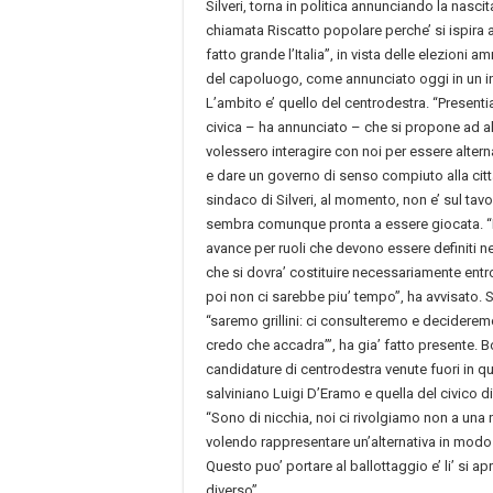
Silveri, torna in politica annunciando la nascit
chiamata Riscatto popolare perche’ si ispira
fatto grande l’Italia”, in vista delle elezioni a
del capoluogo, come annunciato oggi in un i
L’ambito e’ quello del centrodestra. “Presen
civica – ha annunciato – che si propone ad altri
volessero interagire con noi per essere altern
e dare un governo di senso compiuto alla citt
sindaco di Silveri, al momento, non e’ sul tavo
sembra comunque pronta a essere giocata. 
avance per ruoli che devono essere definiti ne
che si dovra’ costituire necessariamente entr
poi non ci sarebbe piu’ tempo”, ha avvisato. 
“saremo grillini: ci consulteremo e deciderem
credo che accadra’”, ha gia’ fatto presente. B
candidature di centrodestra venute fuori in qu
salviniano Luigi D’Eramo e quella del civico di
“Sono di nicchia, noi ci rivolgiamo non a una 
volendo rappresentare un’alternativa in modo
Questo puo’ portare al ballottaggio e’ li’ si a
diverso”.