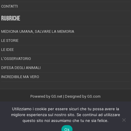
CONTATTI
RUBRICHE
MEDICINA UMANA, SALVARE LA MEMORIA
LE STORIE
LE IDEE
L’OSSERVATORIO
DIFESA DEGLI ANIMALI
INCREDIBILE MA VERO
Powered by
GS.net
| Designed by
GS.com
Utilizziamo i cookie per essere sicuri che tu possa avere la
EPINEION EDITRICE S.R.L.
P.Iva 02008710689
migliore esperienza sul nostro sito. Se continui ad utilizzare
Registrazione Tribunale di Pescara reg. speciale della stampa n.08/2012
questo sito noi assumiamo che tu ne sia felice.
Direttore responsabile: Maurizio Piccinino
Iscrizione al ROC n.22607
Ok