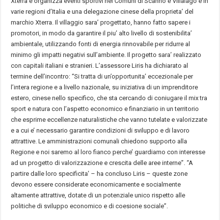
Xterra e organizza eventi sportivi nei Comuni di Scanno e Villalago e in
varie regioni d’Italia e una delegazione cinese della proprieta’ del
marchio Xterra. Il villaggio sara’ progettato, hanno fatto sapere i
promotori, in modo da garantire il piu’ alto livello di sostenibilita’
ambientale, utilizzando fonti di energia rinnovabile per ridurre al
minimo gli impatti negativi sull’ambiente. Il progetto sara’ realizzato
con capitali italiani e stranieri. L’assessore Liris ha dichiarato al
termine dell’incontro: “Si tratta di un’opportunita’ eccezionale per
l’intera regione e a livello nazionale, su iniziativa di un imprenditore
estero, cinese nello specifico, che sta cercando di coniugare il mix tra
sport e natura con l’aspetto economico e finanziario in un territorio
che esprime eccellenze naturalistiche che vanno tutelate e valorizzate
e a cui e’ necessario garantire condizioni di sviluppo e di lavoro
attrattive. Le amministrazioni comunali chiedono supporto alla
Regione e noi saremo al loro fianco perche’ guardiamo con interesse
ad un progetto di valorizzazione e crescita delle aree interne”. “A
partire dalle loro specificita’ – ha concluso Liris – queste zone
devono essere considerate economicamente e socialmente
altamente attrattive, dotate di un potenziale unico rispetto alle
politiche di sviluppo economico e di coesione sociale”.