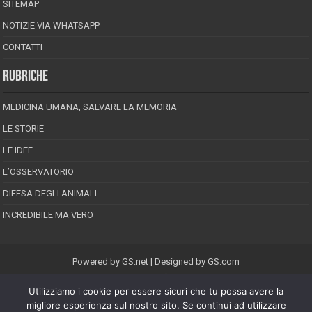
SITEMAP
NOTIZIE VIA WHATSAPP
CONTATTI
RUBRICHE
MEDICINA UMANA, SALVARE LA MEMORIA
LE STORIE
LE IDEE
L’OSSERVATORIO
DIFESA DEGLI ANIMALI
INCREDIBILE MA VERO
Powered by
GS.net
| Designed by
GS.com
Utilizziamo i cookie per essere sicuri che tu possa avere la
EPINEION EDITRICE S.R.L.
P.Iva 02008710689
migliore esperienza sul nostro sito. Se continui ad utilizzare
Registrazione Tribunale di Pescara reg. speciale della stampa n.08/2012