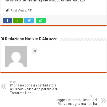
servizi e consentirà un migliore sviluppo di tutto l’Abruzzo”
Post Views:
451
Di Redazione Notizie D'Abruzzo
Prec.
D’Ignazio dona un defibrillatore
al Circolo Velico 42 o parallelo di
Tortoreto Lido
Succ.
Legge elettorale, Licheri: Il 4
Marzo insegna ma non ha