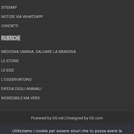
SITEMAP
NOTIZIE VIA WHATSAPP
CONTATTI
RUBRICHE
MEDICINA UMANA, SALVARE LA MEMORIA
LE STORIE
LE IDEE
L’OSSERVATORIO
DIFESA DEGLI ANIMALI
INCREDIBILE MA VERO
Powered by
GS.net
| Designed by
GS.com
Utilizziamo i cookie per essere sicuri che tu possa avere la
EPINEION EDITRICE S.R.L.
P.Iva 02008710689