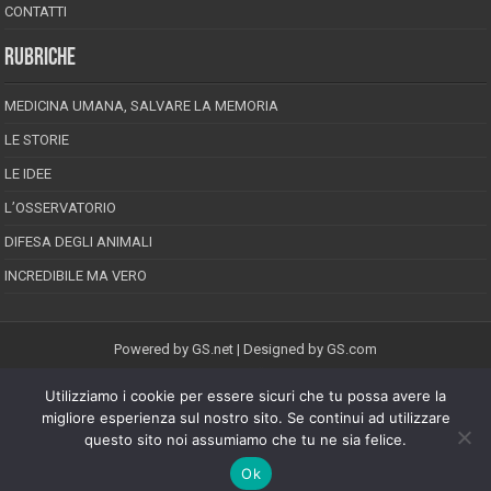
CONTATTI
RUBRICHE
MEDICINA UMANA, SALVARE LA MEMORIA
LE STORIE
LE IDEE
L’OSSERVATORIO
DIFESA DEGLI ANIMALI
INCREDIBILE MA VERO
Powered by
GS.net
| Designed by
GS.com
Utilizziamo i cookie per essere sicuri che tu possa avere la
EPINEION EDITRICE S.R.L.
P.Iva 02008710689
migliore esperienza sul nostro sito. Se continui ad utilizzare
Registrazione Tribunale di Pescara reg. speciale della stampa n.08/2012
questo sito noi assumiamo che tu ne sia felice.
Direttore responsabile: Maurizio Piccinino
Iscrizione al ROC n.22607
Ok
Riproduzione riservata © Copyright 2026, All Rights Reserved