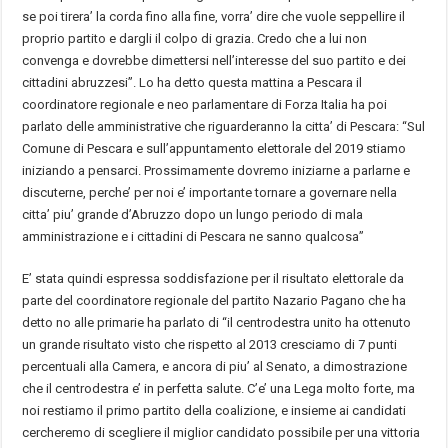
se poi tirera’ la corda fino alla fine, vorra’ dire che vuole seppellire il
proprio partito e dargli il colpo di grazia. Credo che a lui non
convenga e dovrebbe dimettersi nell’interesse del suo partito e dei
cittadini abruzzesi”. Lo ha detto questa mattina a Pescara il
coordinatore regionale e neo parlamentare di Forza Italia ha poi
parlato delle amministrative che riguarderanno la citta’ di Pescara: “Sul
Comune di Pescara e sull’appuntamento elettorale del 2019 stiamo
iniziando a pensarci. Prossimamente dovremo iniziarne a parlarne e
discuterne, perche’ per noi e’ importante tornare a governare nella
citta’ piu’ grande d’Abruzzo dopo un lungo periodo di mala
amministrazione e i cittadini di Pescara ne sanno qualcosa”
E’ stata quindi espressa soddisfazione per il risultato elettorale da
parte del coordinatore regionale del partito Nazario Pagano che ha
detto no alle primarie ha parlato di “il centrodestra unito ha ottenuto
un grande risultato visto che rispetto al 2013 cresciamo di 7 punti
percentuali alla Camera, e ancora di piu’ al Senato, a dimostrazione
che il centrodestra e’ in perfetta salute. C’e’ una Lega molto forte, ma
noi restiamo il primo partito della coalizione, e insieme ai candidati
cercheremo di scegliere il miglior candidato possibile per una vittoria