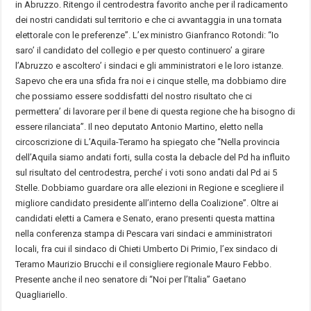
in Abruzzo. Ritengo il centrodestra favorito anche per il radicamento
dei nostri candidati sul territorio e che ci avvantaggia in una tornata
elettorale con le preferenze”. L’ex ministro Gianfranco Rotondi: “Io
saro’ il candidato del collegio e per questo continuero’ a girare
l’Abruzzo e ascoltero’ i sindaci e gli amministratori e le loro istanze.
Sapevo che era una sfida fra noi e i cinque stelle, ma dobbiamo dire
che possiamo essere soddisfatti del nostro risultato che ci
permettera’ di lavorare per il bene di questa regione che ha bisogno di
essere rilanciata”. Il neo deputato Antonio Martino, eletto nella
circoscrizione di L’Aquila-Teramo ha spiegato che “Nella provincia
dell’Aquila siamo andati forti, sulla costa la debacle del Pd ha influito
sul risultato del centrodestra, perche’ i voti sono andati dal Pd ai 5
Stelle. Dobbiamo guardare ora alle elezioni in Regione e scegliere il
migliore candidato presidente all’interno della Coalizione”. Oltre ai
candidati eletti a Camera e Senato, erano presenti questa mattina
nella conferenza stampa di Pescara vari sindaci e amministratori
locali, fra cui il sindaco di Chieti Umberto Di Primio, l’ex sindaco di
Teramo Maurizio Brucchi e il consigliere regionale Mauro Febbo.
Presente anche il neo senatore di “Noi per l’Italia” Gaetano
Quagliariello.