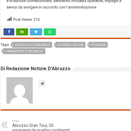
e le edicole convenzionate, definendo modalità operative, impegni e
servizi da svolgere in raccordo con l’amministrazione.
Post Views:
213
Tags
CONSIGLIO COMUNALE
EUGENIO SECCIA
PESCARA
VARIAZIONE DI BILANCIO
Di Redazione Notizie D'Abruzzo
Prec.
Abruzzo Gran Tour, 50
equipaggi da quattro continenti