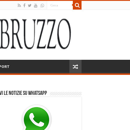
PORT
vi le notizie su Whatsapp