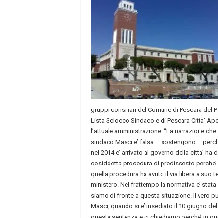
gruppi consiliari del Comune di Pescara del P
Lista Sclocco Sindaco e di Pescara Citta’ Ap
l’attuale amministrazione. “La narrazione che in
sindaco Masci e’ falsa – sostengono – perche
nel 2014 e’ arrivato al governo della citta’ ha 
cosiddetta procedura di predissesto perche’ 
quella procedura ha avuto il via libera a suo
ministero. Nel frattempo la normativa e’ stat
siamo di fronte a questa situazione. Il vero pu
Masci, quando si e’ insediato il 10 giugno del 
questa sentenza e ci chiediamo perche’ in q