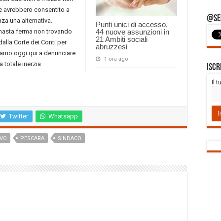
e avrebbero consentito a
@Seg
za una alternativa.
Punti unici di accesso,
rimasta ferma non trovando
44 nuove assunzioni in
21 Ambiti sociali
dalla Corte dei Conti per
abruzzesi
amo oggi qui a denunciare
1 ora ago
 totale inerzia
Iscr
Il 
Twitter
Whatsapp
OVO
PESCARA
SINDACO