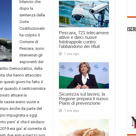
bilancio che
dopo la
sentenza della
Corte
Costituzionale
Iscr
Pescara, 721 telecamere
ha colpito il
attive e dieci nuove
fototrappole contro
Comune di
l’abbandono dei rifiuti
Pescara, sono
1 ora ago
intervenuti gli
esponenti dei
artito Democratico, della
erta che hanno attaccato
 questi giorni ha fatto il
’ quando il centrosinistra
Sicurezza sul lavoro, la
dovuto attuare la
Regione prepara il nuovo
le casse erano vuote e
Piano di prevenzione
 tempo anche da parte del
1 ora ago
a poi impugnata e oggi
nto pero’ e’ che il sindaco
2019 era gia’ al corrente di
uesti due anni e mezzo non