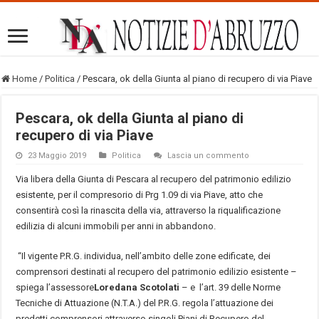
Home
/
Politica
/
Pescara, ok della Giunta al piano di recupero di via Piave
Pescara, ok della Giunta al piano di
recupero di via Piave
23 Maggio 2019
Politica
Lascia un commento
Via libera della Giunta di Pescara al recupero del patrimonio edilizio
esistente, per il compresorio di Prg 1.09 di via Piave, atto che
consentirà così la rinascita della via, attraverso la riqualificazione
edilizia di alcuni immobili per anni in abbandono.
“Il vigente P.R.G. individua, nell’ambito delle zone edificate, dei
comprensori destinati al recupero del patrimonio edilizio esistente –
spiega l’assessore
Loredana Scotolati
– e l’art. 39 delle Norme
Tecniche di Attuazione (N.T.A.) del P.R.G. regola l’attuazione dei
predetti comprensori attraverso singoli Piani di Recupero del