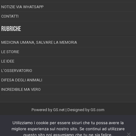
NOTIZIE VIA WHATSAPP
CONTATTI
RUBRICHE
MEDICINA UMANA, SALVARE LA MEMORIA
LE STORIE
LE IDEE
L’OSSERVATORIO
DIFESA DEGLI ANIMALI
INCREDIBILE MA VERO
Powered by
GS.net
| Designed by
GS.com
Utilizziamo i cookie per essere sicuri che tu possa avere la
EPINEION EDITRICE S.R.L.
P.Iva 02008710689
migliore esperienza sul nostro sito. Se continui ad utilizzare
Registrazione Tribunale di Pescara reg. speciale della stampa n.08/2012
questo sito noi assumiamo che tu ne sia felice.
Direttore responsabile: Maurizio Piccinino