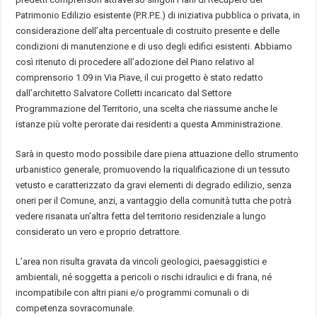
Patrimonio Edilizio esistente (P.R.P.E.) di iniziativa pubblica o privata, in
considerazione dell’alta percentuale di costruito presente e delle
condizioni di manutenzione e di uso degli edifici esistenti. Abbiamo
così ritenuto di procedere all’adozione del Piano relativo al
comprensorio 1.09 in Via Piave, il cui progetto è stato redatto
dall’architetto Salvatore Colletti incaricato dal Settore
Programmazione del Territorio, una scelta che riassume anche le
istanze più volte perorate dai residenti a questa Amministrazione.
Sarà in questo modo possibile dare piena attuazione dello strumento
urbanistico generale, promuovendo la riqualificazione di un tessuto
vetusto e caratterizzato da gravi elementi di degrado edilizio, senza
oneri per il Comune, anzi, a vantaggio della comunità tutta che potrà
vedere risanata un’altra fetta del territorio residenziale a lungo
considerato un vero e proprio detrattore.
L’area non risulta gravata da vincoli geologici, paesaggistici e
ambientali, né soggetta a pericoli o rischi idraulici e di frana, né
incompatibile con altri piani e/o programmi comunali o di
competenza sovracomunale.