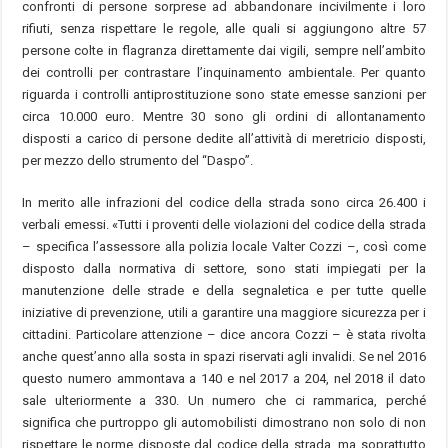
confronti di persone sorprese ad abbandonare incivilmente i loro
rifiuti, senza rispettare le regole, alle quali si aggiungono altre 57
persone colte in flagranza direttamente dai vigili, sempre nell’ambito
dei controlli per contrastare l’inquinamento ambientale. Per quanto
riguarda i controlli antiprostituzione sono state emesse sanzioni per
circa 10.000 euro. Mentre 30 sono gli ordini di allontanamento
disposti a carico di persone dedite all’attività di meretricio disposti,
per mezzo dello strumento del “Daspo”.
In merito alle infrazioni del codice della strada sono circa 26.400 i
verbali emessi. «Tutti i proventi delle violazioni del codice della strada
– specifica l’assessore alla polizia locale Valter Cozzi –, così come
disposto dalla normativa di settore, sono stati impiegati per la
manutenzione delle strade e della segnaletica e per tutte quelle
iniziative di prevenzione, utili a garantire una maggiore sicurezza per i
cittadini. Particolare attenzione – dice ancora Cozzi – è stata rivolta
anche quest’anno alla sosta in spazi riservati agli invalidi. Se nel 2016
questo numero ammontava a 140 e nel 2017 a 204, nel 2018 il dato
sale ulteriormente a 330. Un numero che ci rammarica, perché
significa che purtroppo gli automobilisti dimostrano non solo di non
rispettare le norme disposte dal codice della strada, ma soprattutto