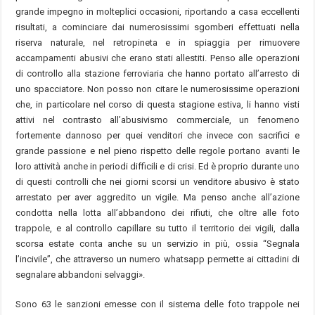
grande impegno in molteplici occasioni, riportando a casa eccellenti
risultati, a cominciare dai numerosissimi sgomberi effettuati nella
riserva naturale, nel retropineta e in spiaggia per rimuovere
accampamenti abusivi che erano stati allestiti. Penso alle operazioni
di controllo alla stazione ferroviaria che hanno portato all’arresto di
uno spacciatore. Non posso non citare le numerosissime operazioni
che, in particolare nel corso di questa stagione estiva, li hanno visti
attivi nel contrasto all’abusivismo commerciale, un fenomeno
fortemente dannoso per quei venditori che invece con sacrifici e
grande passione e nel pieno rispetto delle regole portano avanti le
loro attività anche in periodi difficili e di crisi. Ed è proprio durante uno
di questi controlli che nei giorni scorsi un venditore abusivo è stato
arrestato per aver aggredito un vigile. Ma penso anche all’azione
condotta nella lotta all’abbandono dei rifiuti, che oltre alle foto
trappole, e al controllo capillare su tutto il territorio dei vigili, dalla
scorsa estate conta anche su un servizio in più, ossia “Segnala
l’incivile”, che attraverso un numero whatsapp permette ai cittadini di
segnalare abbandoni selvaggi».
Sono 63 le sanzioni emesse con il sistema delle foto trappole nei