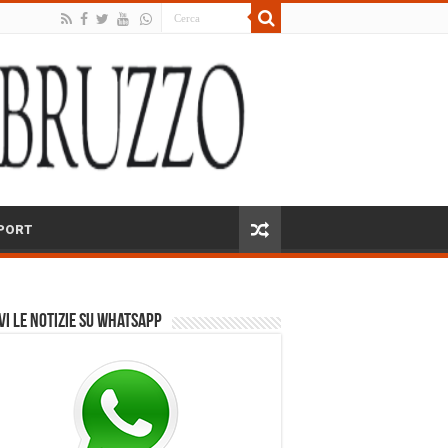
PORT
vi le notizie su Whatsapp