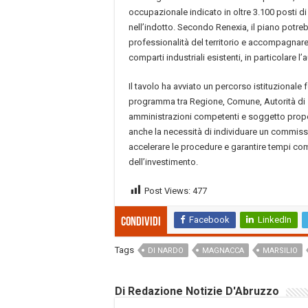
occupazionale indicato in oltre 3.100 posti di 
nell’indotto. Secondo Renexia, il piano potr
professionalità del territorio e accompagnare
comparti industriali esistenti, in particolare l
Il tavolo ha avviato un percorso istituzionale
programma tra Regione, Comune, Autorità di 
amministrazioni competenti e soggetto propo
anche la necessità di individuare un commiss
accelerare le procedure e garantire tempi co
dell’investimento.
Post Views:
477
Facebook
LinkedIn
Condividi
Tags
DI NARDO
MAGNACCA
MARSILIO
Di Redazione Notizie D'Abruzzo