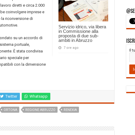
lavoro diretti e circa 2.000
@Seg
ebbe coinvolgere imprese e
 la riconversione di
’automotive.
Servizio idrico, via libera
in Commissione alla
proposta di due sub-
 fondato su un accordo di
ambiti in Abruzzo
Iscr
sistema portuale,
7 ore ago
Il 
nente. È stata condivisa
ario speciale per
mpatibili con la dimensione
Twitter
Whatsapp
ORTONA
REGIONE ABRUZZO
RENEXIA