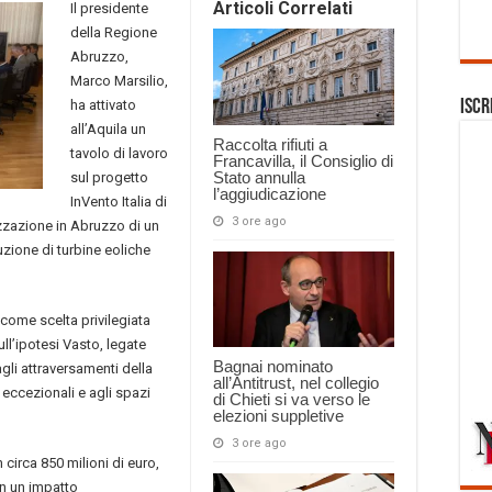
Articoli Correlati
Il presidente
della Regione
Abruzzo,
Marco Marsilio,
ha attivato
Iscr
all’Aquila un
Raccolta rifiuti a
tavolo di lavoro
Francavilla, il Consiglio di
Stato annulla
sul progetto
l’aggiudicazione
InVento Italia di
3 ore ago
izzazione in Abruzzo di un
uzione di turbine eoliche
 come scelta privilegiata
ll’ipotesi Vasto, legate
Bagnai nominato
 agli attraversamenti della
all’Antitrust, nel collegio
hi eccezionali e agli spazi
di Chieti si va verso le
elezioni suppletive
3 ore ago
 circa 850 milioni di euro,
con un impatto