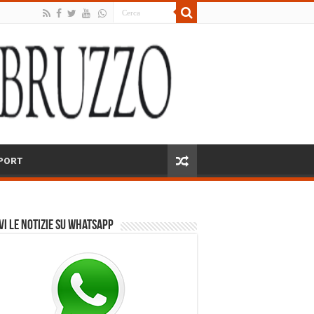
PORT
vi le notizie su Whatsapp