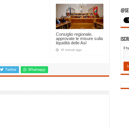
@Seg
Consiglio regionale,
approvate le misure sulla
Iscr
liquidità delle Asl
Il 
41 minuti ago
Twitter
Whatsapp