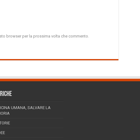
uesto browser per la prossima volta che commento.
RICHE
ICINA UMANA, SALVARE LA
ORIA
TORIE
DEE