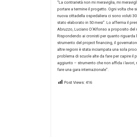
“La contrarietà non mi meraviglia, mi meravigl
portare a termine il progetto. Ogni volta che 
nuova cittadella ospedaliera ci sono voluti 30 
stato elaborato in 50 mesi”. Lo afferma il pr
Abruzzo, Luciano D’Alfonso a proposito del nu
Rispondendo ai cronisti per quanto riguarda 
strumento del project financing, il governator
altre regioni è stata inciampata una sola proc
problema di scuole alte da fare per capire il 
aggiunto – strumento che non affida i lavori, m
fare una gara internazionale”.
Post Views:
416