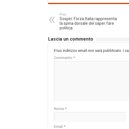
Prec.
Sospiri: Forza Italia rappresenta
la spina dorsale del saper fare
politica
Lascia un commento
Il tuo indirizzo email non sarà pubblicato.
I c
Commento
*
Nome
*
Email
*