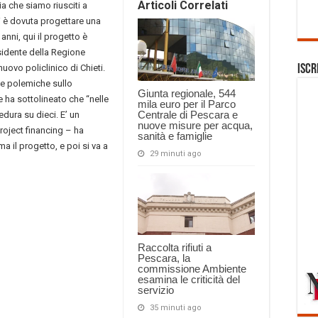
Articoli Correlati
ia che siamo riusciti a
si è dovuta progettare una
anni, qui il progetto è
esidente della Regione
ovo policlinico di Chieti.
Iscr
le polemiche sullo
Giunta regionale, 544
e ha sottolineato che “nelle
mila euro per il Parco
Centrale di Pescara e
edura su dieci. E’ un
nuove misure per acqua,
project financing – ha
sanità e famiglie
a il progetto, e poi si va a
29 minuti ago
Raccolta rifiuti a
Pescara, la
commissione Ambiente
esamina le criticità del
servizio
35 minuti ago