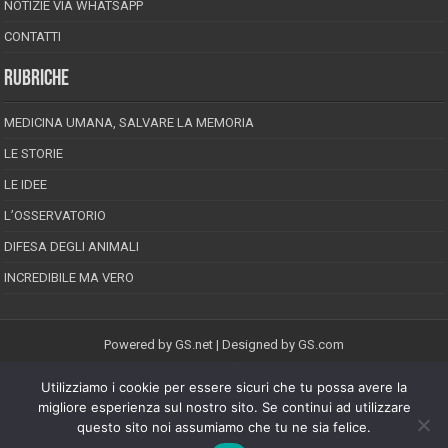
NOTIZIE VIA WHATSAPP
CONTATTI
RUBRICHE
MEDICINA UMANA, SALVARE LA MEMORIA
LE STORIE
LE IDEE
L’OSSERVATORIO
DIFESA DEGLI ANIMALI
INCREDIBILE MA VERO
Powered by
GS.net
| Designed by
GS.com
Utilizziamo i cookie per essere sicuri che tu possa avere la
EPINEION EDITRICE S.R.L.
P.Iva 02008710689
migliore esperienza sul nostro sito. Se continui ad utilizzare
Registrazione Tribunale di Pescara reg. speciale della stampa n.08/2012
questo sito noi assumiamo che tu ne sia felice.
Direttore responsabile: Maurizio Piccinino
Iscrizione al ROC n.22607