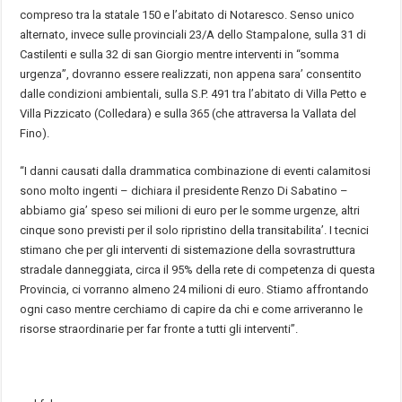
compreso tra la statale 150 e l’abitato di Notaresco. Senso unico
alternato, invece sulle provinciali 23/A dello Stampalone, sulla 31 di
Castilenti e sulla 32 di san Giorgio mentre interventi in “somma
urgenza”, dovranno essere realizzati, non appena sara’ consentito
dalle condizioni ambientali, sulla S.P. 491 tra l’abitato di Villa Petto e
Villa Pizzicato (Colledara) e sulla 365 (che attraversa la Vallata del
Fino).
“I danni causati dalla drammatica combinazione di eventi calamitosi
sono molto ingenti – dichiara il presidente Renzo Di Sabatino –
abbiamo gia’ speso sei milioni di euro per le somme urgenze, altri
cinque sono previsti per il solo ripristino della transitabilita’. I tecnici
stimano che per gli interventi di sistemazione della sovrastruttura
stradale danneggiata, circa il 95% della rete di competenza di questa
Provincia, ci vorranno almeno 24 milioni di euro. Stiamo affrontando
ogni caso mentre cerchiamo di capire da chi e come arriveranno le
risorse straordinarie per far fronte a tutti gli interventi”.