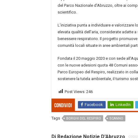
del Parco Nazionale d’Abruzzo, oltre ai comp
scientifico.
L’iniziativa punta a individuare e valorizzare l
elevata qualità dell’aria, considerate adatte a 
benessere respiratorio. Il progetto promuove 
comunità locali situate in aree ambientali par
Fondata il 20 maggio 2020 e con sede all’Aqu
con le nuove adesioni quota 48 Comuni associa
Parco Europeo del Respiro, realizzato in colla
sostenere la tutela ambientale, il turismo soste
Post Views:
246
Facebook
LinkedIn
Condividi
Tags
BORGHI DEL RESPIRO
SCANNO
Di Redazione Notizie D'Abruzzo