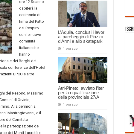
ore 12 Scanno
ospiterà la
cerimonia di
firma del Patto
del Respiro
Iscr
L’Aquila, conclusi i lavori
con le nuove
al parcheggio di Piazza
d’Armi e allo skatepark
comunità
italiane che
1 ora ago
hanno
ionale dei Borghi del
a sala conferenze dell’Hotel
azienti BPCO e altre
Atri-Pineto, avviato l’iter
per la riqualificazione
rghi del Respiro, Massimo
della provinciale 27/A
 Comuni di Orvinio,
1 ora ago
omino. Alla cerimonia
nni Mastrogiovanni, e il
ore del Comitato
he la partecipazione dei
rco dei Monti Lucretili e