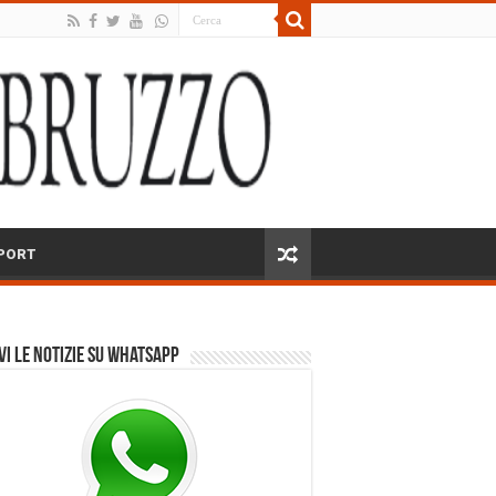
PORT
vi le notizie su Whatsapp