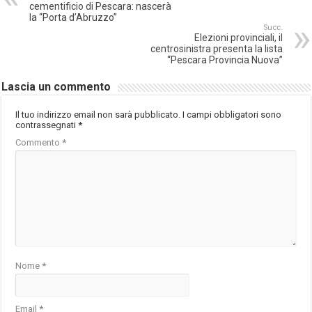
cementificio di Pescara: nascerà
la “Porta d’Abruzzo”
Succ.
Elezioni provinciali, il
centrosinistra presenta la lista
“Pescara Provincia Nuova”
Lascia un commento
Il tuo indirizzo email non sarà pubblicato.
I campi obbligatori sono
contrassegnati
*
Commento
*
Nome
*
Email
*