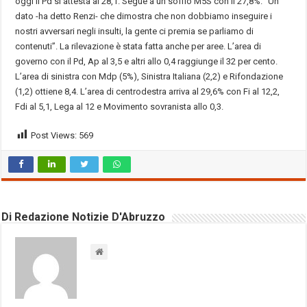
oggi il Pd si attesta al 28,1. Segue a un soffio M5S con il 27,8%. “Un
dato -ha detto Renzi- che dimostra che non dobbiamo inseguire i
nostri avversari negli insulti, la gente ci premia se parliamo di
contenuti”. La rilevazione è stata fatta anche per aree. L’area di
governo con il Pd, Ap al 3,5 e altri allo 0,4 raggiunge il 32 per cento.
L’area di sinistra con Mdp (5%), Sinistra Italiana (2,2) e Rifondazione
(1,2) ottiene 8,4. L’area di centrodestra arriva al 29,6% con Fi al 12,2,
Fdi al 5,1, Lega al 12 e Movimento sovranista allo 0,3.
Post Views:
569
Di Redazione Notizie D'Abruzzo