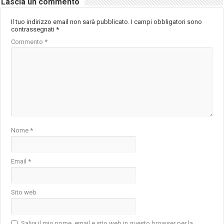
Lascia un commento
Il tuo indirizzo email non sarà pubblicato.
I campi obbligatori sono
contrassegnati
*
Commento
*
Nome
*
Email
*
Sito web
Salva il mio nome, email e sito web in questo browser per la