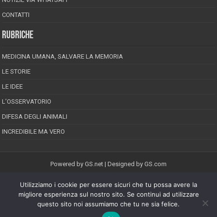
CONTATTI
RUBRICHE
MEDICINA UMANA, SALVARE LA MEMORIA
LE STORIE
LE IDEE
L’OSSERVATORIO
DIFESA DEGLI ANIMALI
INCREDIBILE MA VERO
Powered by
GS.net
| Designed by
GS.com
Utilizziamo i cookie per essere sicuri che tu possa avere la
EPINEION EDITRICE S.R.L.
P.Iva 02008710689
migliore esperienza sul nostro sito. Se continui ad utilizzare
Registrazione Tribunale di Pescara reg. speciale della stampa n.08/2012
questo sito noi assumiamo che tu ne sia felice.
Direttore responsabile: Maurizio Piccinino
Iscrizione al ROC n.22607