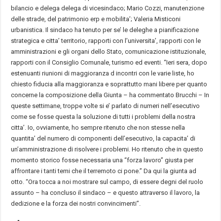
bilancio e delega delega di vicesindaco; Mario Cozzi, manutenzione
delle strade, del patrimonio erp e mobilita’; Valeria Misticoni
urbanistica. Il sindaco ha tenuto per se’ le deleghe a pianificazione
strategica e citta’ territorio, rapporti con l’universita’, rapporti con le
amministrazioni e gli organi dello Stato, comunicazione istituzionale,
rapporti con il Consiglio Comunale, turismo ed eventi. “Ieri sera, dopo
estenuanti riunioni di maggioranza d incontri con le varie liste, ho
chiesto fiducia alla maggioranza e soprattutto mani libere per quanto
concerne la composizione della Giunta – ha commentato Brucchi – In
queste settimane, troppe volte si e’ parlato di numeri nell’esecutivo
come se fosse questa la soluzione di tutti i problemi della nostra
citta’. Io, ovviamente, ho sempre ritenuto che non stesse nella
quantita’ del numero di componenti dell’esecutivo, la capacita’ di
un’amministrazione di risolvere i problemi. Ho ritenuto che in questo
momento storico fosse necessaria una “forza lavoro” giusta per
affrontare i tanti temi che il terremoto ci pone.” Da qui la giunta ad
otto. “Ora tocca a noi mostrare sul campo, di essere degni del ruolo
assunto – ha concluso il sindaco – e questo attraverso il lavoro, la
dedizione e la forza dei nostri convincimenti”.