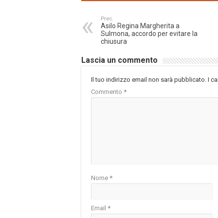
Prec.
Asilo Regina Margherita a
Sulmona, accordo per evitare la
chiusura
Lascia un commento
Il tuo indirizzo email non sarà pubblicato.
I c
Commento
*
Nome
*
Email
*