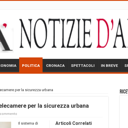
CONOMIA
POLITICA
CRONACA
SPETTACOLI
IN BREVE
S
elecamere per la sicurezza urbana
Rice
telecamere per la sicurezza urbana
n commento
Articoli Correlati
Il sistema di