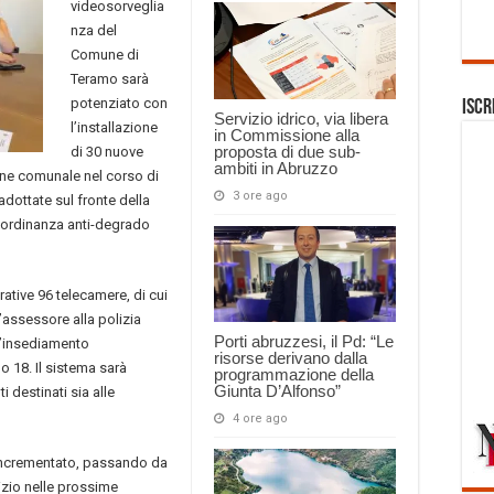
videosorveglia
nza del
Comune di
Teramo sarà
potenziato con
Iscr
Servizio idrico, via libera
l’installazione
in Commissione alla
proposta di due sub-
di 30 nuove
ambiti in Abruzzo
one comunale nel corso di
3 ore ago
dottate sul fronte della
l’ordinanza anti-degrado
ative 96 telecamere, di cui
L’assessore alla polizia
Porti abruzzesi, il Pd: “Le
l’insediamento
risorse derivano dalla
o 18. Il sistema sarà
programmazione della
Giunta D’Alfonso”
 destinati sia alle
4 ore ago
o incrementato, passando da
izio nelle prossime