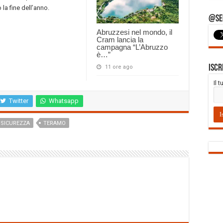
 la fine dell’anno.
@Seg
Abruzzesi nel mondo, il
Cram lancia la
campagna “L’Abruzzo
è…”
Iscr
11 ore ago
Il 
Twitter
Whatsapp
 SICUREZZA
TERAMO