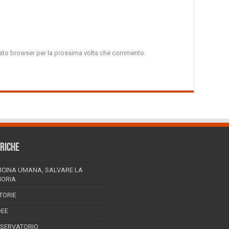
uesto browser per la prossima volta che commento.
RICHE
ICINA UMANA, SALVARE LA
ORIA
TORIE
DEE
SSERVATORIO