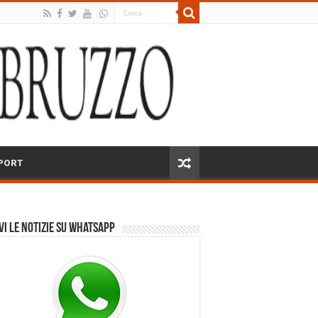
PORT
vi le notizie su Whatsapp