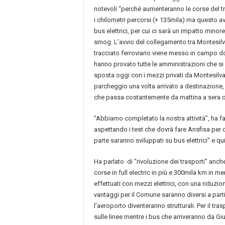
notevoli “perché aumenteranno le corse del t
i chilometri percorsi (+ 135mila) ma questo av
bus elettrici, per cui ci sarà un impatto minore 
smog. L’avvio del collegamento tra Montesilv
tracciato ferroviario viene messo in campo do
hanno provato tutte le amministrazioni che si
sposta oggi con i mezzi privati da Montesilv
parcheggio una volta arrivato a destinazione
che passa costantemente da mattina a sera o
“Abbiamo completato la nostra attività”, ha fa
aspettando i test che dovrà fare Ansfisa per da
parte saranno sviluppati su bus elettrici” e q
Ha parlato di “rivoluzione dei trasporti” anch
corse in full electric in più e 300mila km in
effettuati con mezzi elettrici, con una riduzion
vantaggi per il Comune saranno diversi a partire
l’aeroporto diventeranno strutturali. Per il t
sulle linee mentre i bus che arriveranno da G