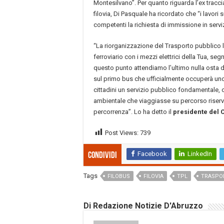
Montesilvano”. Per quanto riguarda l’ex tracciat
filovia, Di Pasquale ha ricordato che “i lavori s
competenti la richiesta di immissione in serviz
“La riorganizzazione del Trasporto pubblico loc
ferroviario con i mezzi elettrici della Tua, s
questo punto attendiamo l’ultimo nulla osta 
sul primo bus che ufficialmente occuperà uno 
cittadini un servizio pubblico fondamentale,
ambientale che viaggiasse su percorso riserva
percorrenza”. Lo ha detto il
presidente del 
Post Views:
739
Facebook
LinkedIn
Condividi
Tags
FILOBUS
FILOVIA
TPL
TRASPO
Di Redazione Notizie D'Abruzzo