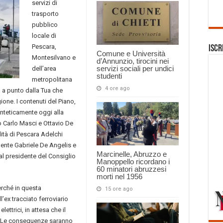
servizi di
trasporto
pubblico
locale di
Pescara,
Iscr
Comune e Università
Montesilvano e
d’Annunzio, tirocini nei
servizi sociali per undici
dell’area
studenti
metropolitana
4 ore ago
 a punto dalla Tua che
one. I contenuti del Piano,
sinteticamente oggi alla
 Carlo Masci e Ottavio De
ità di Pescara Adelchi
dente Gabriele De Angelis e
Marcinelle, Abruzzo e
al presidente del Consiglio
Manoppello ricordano i
60 minatori abruzzesi
morti nel 1956
erché in questa
15 ore ago
l’ex tracciato ferroviario
ttrici, in attesa che il
a”. Le conseguenze saranno