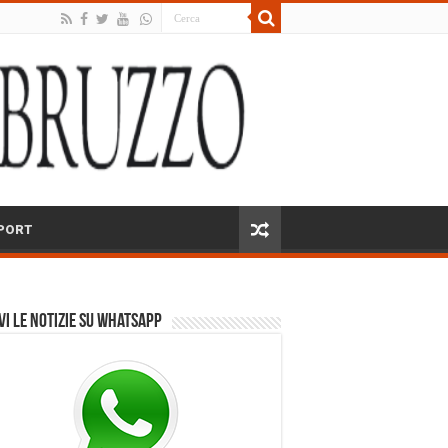
PORT
vi le notizie su Whatsapp