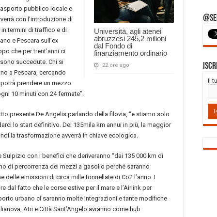
rasporto pubblico locale e
@Seg
verrà con l’introduzione di
in termini di traffico e di
Università, agli atenei
abruzzesi 245,2 milioni
ano e Pescara sull’ex
dal Fondo di
po che per trent’anni ci
finanziamento ordinario
 sono succedute. Chi si
Iscr
22 ore ago
ano a Pescara, cercando
Il 
, potrà prendere un mezzo
gni 10 minuti con 24 fermate”.
tto presente De Angelis parlando della filovia, “e stiamo solo
rci lo start definitivo. Dei 135mila km annui in più, la maggior
uindi la trasformazione avverrà in chiave ecologica.
e Sulpizio con i benefici che deriveranno “dai 135 000 km di
 meno di percorrenza dei mezzi a gasolio perché saranno
e delle emissioni di circa mille tonnellate di Co2 l’anno. I
 dal fatto che le corse estive per il mare e l’Airlink per
rasporto urbano ci saranno molte integrazioni e tante modifiche
iulianova, Atri e Città Sant’Angelo avranno come hub