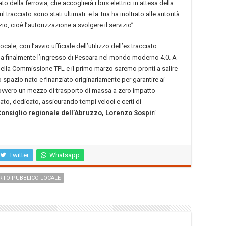
o della ferrovia, che accoglierà i bus elettrici in attesa della
ul tracciato sono stati ultimati e la Tua ha inoltrato alle autorità
io, cioè l’autorizzazione a svolgere il servizio”.
ale, con l’avvio ufficiale dell’utilizzo dell’ex tracciato
egna finalmente l’ingresso di Pescara nel mondo moderno 4.0. A
della Commissione TPL e il primo marzo saremo pronti a salire
spazio nato e finanziato originariamente per garantire ai
 ovvero un mezzo di trasporto di massa a zero impatto
to, dedicato, assicurando tempi veloci e certi di
Consiglio regionale dell’Abruzzo, Lorenzo Sospir
i
Twitter
Whatsapp
RTO PUBBLICO LOCALE