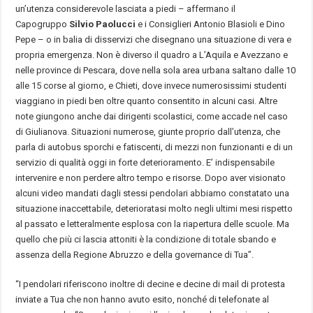
un’utenza considerevole lasciata a piedi – affermano il
Capogruppo
Silvio Paolucci
e i Consiglieri Antonio Blasioli e Dino
Pepe – o in balia di disservizi che disegnano una situazione di vera e
propria emergenza. Non è diverso il quadro a L’Aquila e Avezzano e
nelle province di Pescara, dove nella sola area urbana saltano dalle 10
alle 15 corse al giorno, e Chieti, dove invece numerosissimi studenti
viaggiano in piedi ben oltre quanto consentito in alcuni casi. Altre
note giungono anche dai dirigenti scolastici, come accade nel caso
di Giulianova. Situazioni numerose, giunte proprio dall’utenza, che
parla di autobus sporchi e fatiscenti, di mezzi non funzionanti e di un
servizio di qualità oggi in forte deterioramento. E’ indispensabile
intervenire e non perdere altro tempo e risorse. Dopo aver visionato
alcuni video mandati dagli stessi pendolari abbiamo constatato una
situazione inaccettabile, deterioratasi molto negli ultimi mesi rispetto
al passato e letteralmente esplosa con la riapertura delle scuole. Ma
quello che più ci lascia attoniti è la condizione di totale sbando e
assenza della Regione Abruzzo e della governance di Tua”.
“I pendolari riferiscono inoltre di decine e decine di mail di protesta
inviate a Tua che non hanno avuto esito, nonché di telefonate al