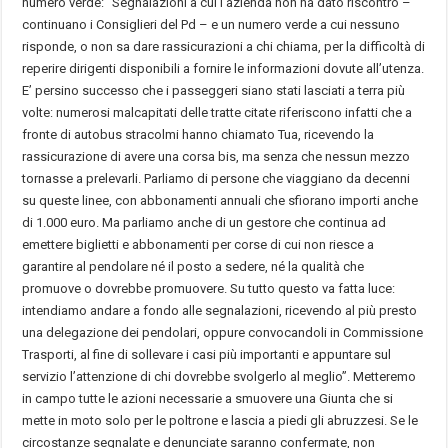
numero verde: “Segnalazioni a cui l’azienda non ha dato riscontro –
continuano i Consiglieri del Pd – e un numero verde a cui nessuno
risponde, o non sa dare rassicurazioni a chi chiama, per la difficoltà di
reperire dirigenti disponibili a fornire le informazioni dovute all’utenza.
E’ persino successo che i passeggeri siano stati lasciati a terra più
volte: numerosi malcapitati delle tratte citate riferiscono infatti che a
fronte di autobus stracolmi hanno chiamato Tua, ricevendo la
rassicurazione di avere una corsa bis, ma senza che nessun mezzo
tornasse a prelevarli. Parliamo di persone che viaggiano da decenni
su queste linee, con abbonamenti annuali che sfiorano importi anche
di 1.000 euro. Ma parliamo anche di un gestore che continua ad
emettere biglietti e abbonamenti per corse di cui non riesce a
garantire al pendolare né il posto a sedere, né la qualità che
promuove o dovrebbe promuovere. Su tutto questo va fatta luce:
intendiamo andare a fondo alle segnalazioni, ricevendo al più presto
una delegazione dei pendolari, oppure convocandoli in Commissione
Trasporti, al fine di sollevare i casi più importanti e appuntare sul
servizio l’attenzione di chi dovrebbe svolgerlo al meglio”. Metteremo
in campo tutte le azioni necessarie a smuovere una Giunta che si
mette in moto solo per le poltrone e lascia a piedi gli abruzzesi. Se le
circostanze segnalate e denunciate saranno confermate, non