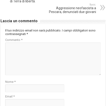
di Terra di libertà.
Succ.
Aggressione neofascista a
Pescara, denunciati due giovani
Lascia un commento
Il tuo indirizzo email non sarà pubblicato.
I campi obbligatori sono
contrassegnati
*
Commento
*
Nome
*
Email
*