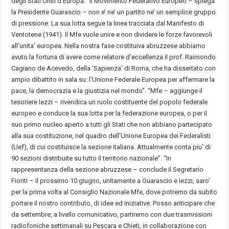
degli Stati Uniti d’Europa. “Il Movimento Federativo Europeo – spiega
la Presidente Guarascio – non e’ ne’ un partito ne’ un semplice gruppo
di pressione. La sua lotta segue la linea tracciata dal Manifesto di
Ventotene (1941). Il Mfe vuole unire e non dividere le forze favorevoli
all’unita’ europea. Nella nostra fase costituiva abruzzese abbiamo
avuto la fortuna di avere come relatore d’eccellenza il prof. Raimondo
Cagiano de Acevedo, della ‘Sapienza’ di Roma, che ha dissertato con
ampio dibattito in sala su: l’Unione Federale Europea per affermare la
pace, la democrazia e la giustizia nel mondo”. “Mfe – aggiunge il
tesoriere Iezzi – rivendica un ruolo costituente del popolo federale
europeo e conduce la sua lotta per la federazione europea, o per il
suo primo nucleo aperto a tutti gli Stati che non abbiano partecipato
alla sua costituzione, nel quadro dell’Unione Europea dei Federalisti
(Uef), di cui costituisce la sezione italiana. Attualmente conta piu’ di
90 sezioni distribuite su tutto il territorio nazionale”. “In
rappresentanza della sezione abruzzese – conclude il Segretario
Fioriti – il prossimo 10 giugno, unitamente a Guarascio e Iezzi, saro’
per la prima volta al Consiglio Nazionale Mfe, dove potremo da subito
portare il nostro contributo, di idee ed iniziative. Posso anticipare che
da settembre, a livello comunicativo, partiremo con due trasmissioni
radiofoniche settimanali su Pescara e Chieti, in collaborazione con