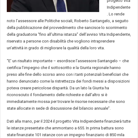
progetto Vita
Indipendente
. Lo rende
noto l’assessore alle Politiche sociali, Roberto Santangelo, a seguito
della pubblicazione del provvedimento che sancisce lo scorrimento
della graduatoria “fino all’ultima istanza” dell’avviso Vita Indipendente,
riservato a persone con disabilità che vogliono intraprendere
un’attività in grado di migliorare la qualità della loro vita.
“E’ un risultato importante – esordisce l’assessore Santangelo – che
certifica l’impegno che il sottoscritto e la Giunta regionale hanno
preso alle fine dello scorso anno con i tanti potenziali beneficiari che
hanno denunciato come la ristrettezza dei fondi messi a disposizioni
poteva creare pericolose disparità. Da un lato la Giunta ha
riconosciuto il fondamento delle richieste e dall’altro si è
immediatamente mossa per trovare le risorse necessarie che sono
state allocate in sede di discussione del bilancio annuale”.
Dati alla mano, per il 2024 il progetto Vita Indipendente finanzierà tutte
le istanze presentate che ammontano a 655. In prima battura sono
state finanziate 101 istanze con un impegno finanziario di 850 mila