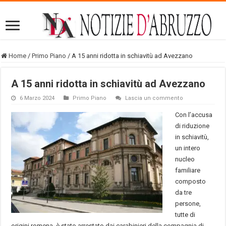
Home
/
Primo Piano
/
A 15 anni ridotta in schiavitù ad Avezzano
A 15 anni ridotta in schiavitù ad Avezzano
6 Marzo 2024
Primo Piano
Lascia un commento
Con l’accusa
di riduzione
in schiavitù,
un intero
nucleo
familiare
composto
da tre
persone,
tutte di
origini romena, è stato arrestato dai carabinieri della compagnia di