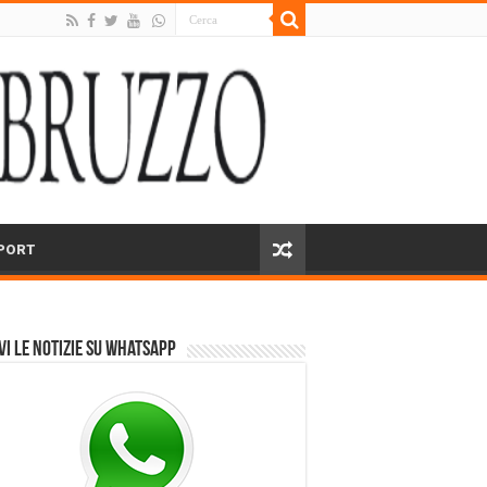
PORT
vi le notizie su Whatsapp