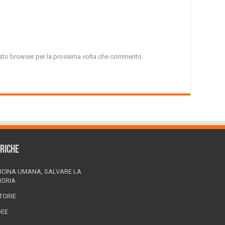
uesto browser per la prossima volta che commento.
RICHE
ICINA UMANA, SALVARE LA
ORIA
TORIE
DEE