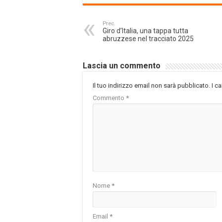
Prec.
Giro d’Italia, una tappa tutta
abruzzese nel tracciato 2025
Lascia un commento
Il tuo indirizzo email non sarà pubblicato.
I c
Commento
*
Nome
*
Email
*