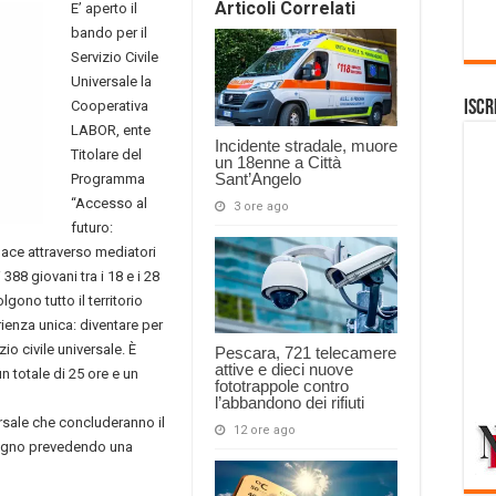
Articoli Correlati
E’ aperto il
bando per il
Servizio Civile
Universale la
Cooperativa
Iscr
LABOR, ente
Incidente stradale, muore
Titolare del
un 18enne a Città
Sant’Angelo
Programma
“Accesso al
3 ore ago
futuro:
 pace attraverso mediatori
i 388 giovani tra i 18 e i 28
gono tutto il territorio
ienza unica: diventare per
zio civile universale. È
Pescara, 721 telecamere
attive e dieci nuove
n totale di 25 ore e un
fototrappole contro
l’abbandono dei rifiuti
versale che concluderanno il
12 ore ago
mpegno prevedendo una