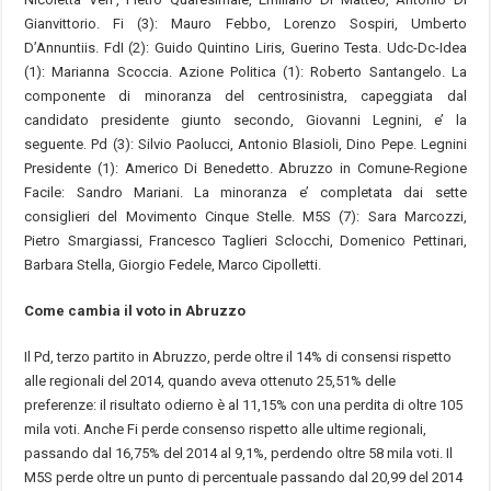
Gianvittorio. Fi (3): Mauro Febbo, Lorenzo Sospiri, Umberto
D’Annuntiis. FdI (2): Guido Quintino Liris, Guerino Testa. Udc-Dc-Idea
(1): Marianna Scoccia. Azione Politica (1): Roberto Santangelo. La
componente di minoranza del centrosinistra, capeggiata dal
candidato presidente giunto secondo, Giovanni Legnini, e’ la
seguente. Pd (3): Silvio Paolucci, Antonio Blasioli, Dino Pepe. Legnini
Presidente (1): Americo Di Benedetto. Abruzzo in Comune-Regione
Facile: Sandro Mariani. La minoranza e’ completata dai sette
consiglieri del Movimento Cinque Stelle. M5S (7): Sara Marcozzi,
Pietro Smargiassi, Francesco Taglieri Sclocchi, Domenico Pettinari,
Barbara Stella, Giorgio Fedele, Marco Cipolletti.
Come cambia il voto in Abruzzo
Il Pd, terzo partito in Abruzzo, perde oltre il 14% di consensi rispetto
alle regionali del 2014, quando aveva ottenuto 25,51% delle
preferenze: il risultato odierno è al 11,15% con una perdita di oltre 105
mila voti. Anche Fi perde consenso rispetto alle ultime regionali,
passando dal 16,75% del 2014 al 9,1%, perdendo oltre 58 mila voti. Il
M5S perde oltre un punto di percentuale passando dal 20,99 del 2014