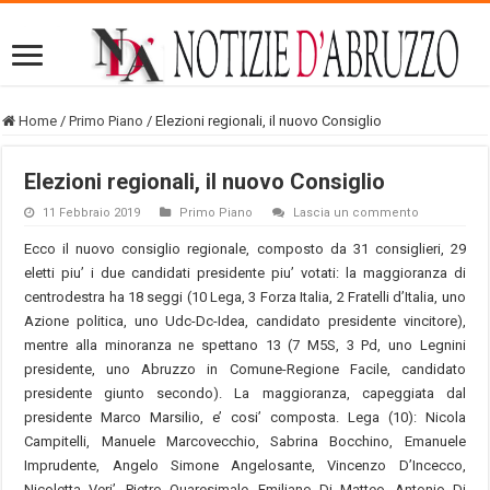
Home
/
Primo Piano
/
Elezioni regionali, il nuovo Consiglio
Elezioni regionali, il nuovo Consiglio
11 Febbraio 2019
Primo Piano
Lascia un commento
Ecco il nuovo consiglio regionale, composto da 31 consiglieri, 29
eletti piu’ i due candidati presidente piu’ votati: la maggioranza di
centrodestra ha 18 seggi (10 Lega, 3 Forza Italia, 2 Fratelli d’Italia, uno
Azione politica, uno Udc-Dc-Idea, candidato presidente vincitore),
mentre alla minoranza ne spettano 13 (7 M5S, 3 Pd, uno Legnini
presidente, uno Abruzzo in Comune-Regione Facile, candidato
presidente giunto secondo). La maggioranza, capeggiata dal
presidente Marco Marsilio, e’ cosi’ composta. Lega (10): Nicola
Campitelli, Manuele Marcovecchio, Sabrina Bocchino, Emanuele
Imprudente, Angelo Simone Angelosante, Vincenzo D’Incecco,
Nicoletta Veri’, Pietro Quaresimale, Emiliano Di Matteo, Antonio Di