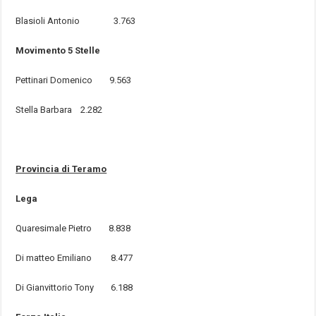
Blasioli Antonio 3.763
Movimento 5 Stelle
Pettinari Domenico 9.563
Stella Barbara 2.282
Provincia di Teramo
Lega
Quaresimale Pietro 8.838
Di matteo Emiliano 8.477
Di Gianvittorio Tony 6.188