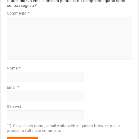
Il tuo indirizzo email non sarà pubblicato.
I campi obbligatori sono
contrassegnati
*
Commento
*
Nome
*
Email
*
Sito web
Salva il mio nome, email e sito web in questo browser per la
prossima volta che commento.