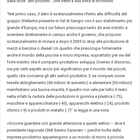
dalla voce “altri prodotti”, che flette a sua volta di 69 milioni.
“Nel primo caso, il dato è sostanzialmente riferito alle difficoltà del
gruppo Stellantis presente in Val di Sangro con il suo stabilimento più
grande d’Europa, ma il cui futuro preoccupa tanto da aver indotto a
scendere direttamente in campo anche il governo, che propone
sostanzialmente di rinviare a dopo il 2035 lo stop alla produzione di
mezzi a benzina o diesel. Un quadro che preoccupa fortemente
anche il mondo della piccola e micro impresa, soprattutto per via del
forte indotto che il comparto produttivo sviluppa. Diverso il discorso,
ma per certi aspetti ancor più significativo per il mondo dei piccoli,
quello che concerne gli altri settori produttivi. E se comparti come
tessile-abbigliamento (45 milioni di aumento) e alimentare (30 milioni)
manifestano una buona vivacità, il quadro non vale per tutto il resto:
netta infatti la caduta delle produzioni in gomma e plastica (-75),
macchine e apparecchiature (-45), apparecchi elettrici (-24), prodotti
chimici (-9) e prodotti in metallo (-7)” si legge in una nota.
«Occorre guardare con grande attenzione a questi settori – dice il
presidente regionale CNA Savino Saraceni – perché molte delle
imprese produttrici appartengono a un mondo di micro e piccola