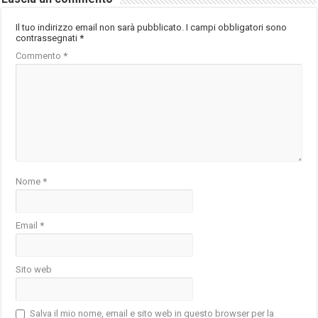
Il tuo indirizzo email non sarà pubblicato.
I campi obbligatori sono
contrassegnati
*
Commento
*
Nome
*
Email
*
Sito web
Salva il mio nome, email e sito web in questo browser per la