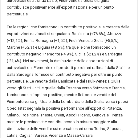
autoveicoli esclusi, da Lazio, Friuli-Venezia Giulia e Liguria
contribuisce positivamente all’export nazionale per un punto
percentuale
Tra le regioni che forniscono un contributo positivo alla crescita delle
esportazioni nazionali si segnalano: Basilicata (+76,6%), Abruzzo
(+12,1%), Emilia-Romagna (+1,5%), Friuli-Venezia Giulia (+5,5,%),
Marche (+5,2%) e Liguria (+8,5%); tra quelle che forniscono un
contributo negativo: Piemonte (-4,9%), Sicilia (-21,2%) e Sardegna
(-21,4%). Nei nove mesi, la diminuzione delle esportazioni di
autoveicoli dal Piemonte e di prodotti petroliferi raffinati dalla Sicilia e
dalla Sardegna fornisce un contributo negativo per oltre un punto
percentuale. Le vendite dalla Basilicata e dal Friuli-Venezia Giulia
verso gli Stati Uniti, e quelle dalla Toscana verso Svizzera e Francia,
forniscono un impulso positivo, mentre flettono le vendite del
Piemonte verso gli Usa e della Lombardia e della Sicilia verso i paesi
Opec. Istat segnala la positiva performance all’export di Potenza,
Milano, Frosinone, Trieste, Chieti, Ascoli Piceno, Genova e Firenze;
mentre le province che contribuiscono in misura maggiore alla
diminuzione delle vendite sui mercati esteri sono Torino, Siracusa,
Latina, Cagliari, Varese, Vicenza e Massa-Carrara