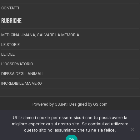
CONTATTI
RUBRICHE
MEDICINA UMANA, SALVARE LA MEMORIA
LE STORIE
LE IDEE
L’OSSERVATORIO
DIFESA DEGLI ANIMALI
INCREDIBILE MA VERO
Powered by
GS.net
| Designed by
GS.com
Utilizziamo i cookie per essere sicuri che tu possa avere la
EPINEION EDITRICE S.R.L.
P.Iva 02008710689
migliore esperienza sul nostro sito. Se continui ad utilizzare
Registrazione Tribunale di Pescara reg. speciale della stampa n.08/2012
questo sito noi assumiamo che tu ne sia felice.
Direttore responsabile: Maurizio Piccinino
Iscrizione al ROC n.22607
Ok