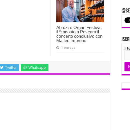
@Seg
Abruzzo Organ Festival,
il 9 agosto a Pescara il
concerto conclusivo con
Iscr
Matteo Imbruno
1 ora ago
Il 
Twitter
Whatsapp