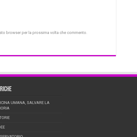
uesto browser per la prossima volta che commento.
RICHE
ICINA UMANA, SALVARE LA
ORIA
TORIE
DEE
SSERVATORIO