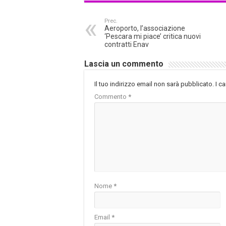
Prec.
Aeroporto, l’associazione
‘Pescara mi piace’ critica nuovi
contratti Enav
Lascia un commento
Il tuo indirizzo email non sarà pubblicato.
I c
Commento
*
Nome
*
Email
*