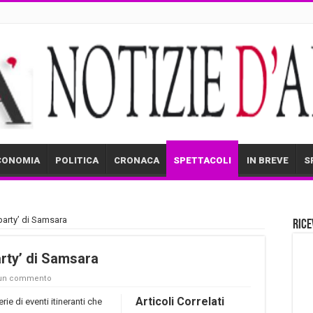
CONOMIA
POLITICA
CRONACA
SPETTACOLI
IN BREVE
S
 party’ di Samsara
Rice
arty’ di Samsara
 un commento
Articoli Correlati
rie di eventi itineranti che