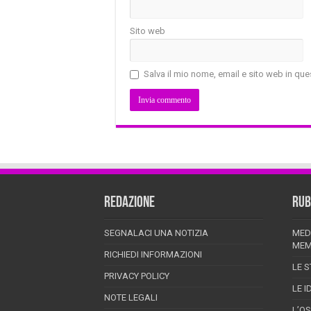
Sito web
Salva il mio nome, email e sito web in q
REDAZIONE
RUB
SEGNALACI UNA NOTIZIA
MED
MEM
RICHIEDI INFORMAZIONI
LE S
PRIVACY POLICY
LE I
NOTE LEGALI
L’O