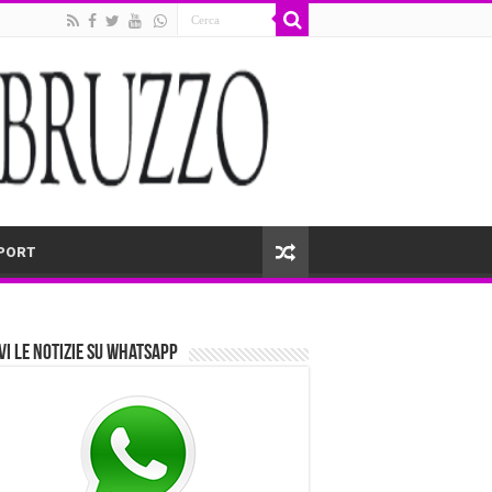
PORT
vi le notizie su Whatsapp