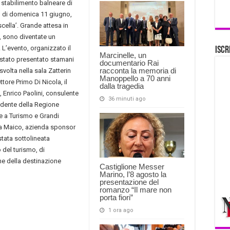
stabilimento balneare di
io di domenica 11 giugno,
scella’. Grande attesa in
ti, sono diventate un
 L’evento, organizzato il
Iscr
Marcinelle, un
’ stato presentato stamani
documentario Rai
racconta la memoria di
volta nella sala Zatterin
Manoppello a 70 anni
ttore Primo Di Nicola, il
dalla tragedia
, Enrico Paolini, consulente
36 minuti ago
esidente della Regione
e a Turismo e Grandi
la Maico, azienda sponsor
stata sottolineata
o del turismo, di
ne della destinazione
Castiglione Messer
Marino, l’8 agosto la
presentazione del
romanzo “Il mare non
porta fiori”
1 ora ago