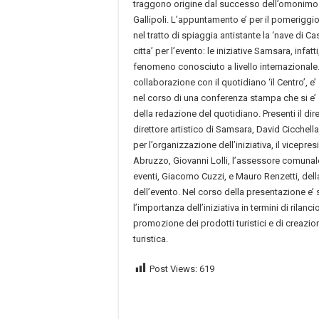
traggono origine dal successo dell’omonimo 
Gallipoli. L’appuntamento e’ per il pomerigg
nel tratto di spiaggia antistante la ‘nave di Ca
citta’ per l’evento: le iniziative Samsara, infat
fenomeno conosciuto a livello internazionale.
collaborazione con il quotidiano ‘il Centro’, e
nel corso di una conferenza stampa che si e’ s
della redazione del quotidiano. Presenti il dire
direttore artistico di Samsara, David Cicchella
per l’organizzazione dell’iniziativa, il vicepr
Abruzzo, Giovanni Lolli, l’assessore comunal
eventi, Giacomo Cuzzi, e Mauro Renzetti, del
dell’evento. Nel corso della presentazione e’ 
l’importanza dell’iniziativa in termini di rilanci
promozione dei prodotti turistici e di creazio
turistica.
Post Views:
619