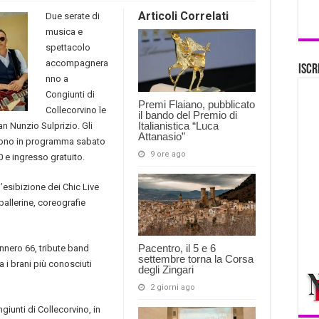
Articoli Correlati
Due serate di
musica e
spettacolo
accompagnera
Iscr
nno a
Congiunti di
Premi Flaiano, pubblicato
Collecorvino le
il bando del Premio di
Italianistica “Luca
an Nunzio Sulprizio. Gli
Attanasio”
 sono in programma sabato
9 ore ago
 e ingresso gratuito.
’esibizione dei Chic Live
allerine, coreografie
Pacentro, il 5 e 6
nnero 66, tribute band
settembre torna la Corsa
a i brani più conosciuti
degli Zingari
2 giorni ago
giunti di Collecorvino, in