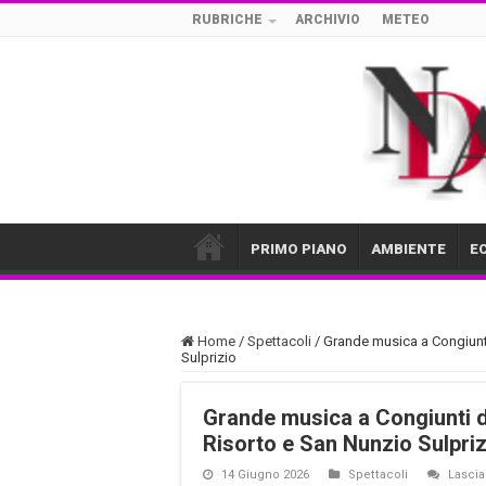
RUBRICHE
ARCHIVIO
METEO
PRIMO PIANO
AMBIENTE
E
Home
/
Spettacoli
/
Grande musica a Congiunti 
Sulprizio
Grande musica a Congiunti di
Risorto e San Nunzio Sulpriz
14 Giugno 2026
Spettacoli
Lasci