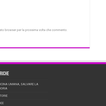
uesto browser per la prossima volta che commento.
RICHE
ICINA UMANA, SALVARE LA
ORIA
TORIE
DEE