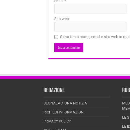
Email
*
Sito web
Salva il mio nome, email e sito web in q
REDAZIONE
RUB
SEGNALACI UNA NOTIZIA
MED
MEM
RICHIEDI INFORMAZIONI
LE S
PRIVACY POLICY
LE I