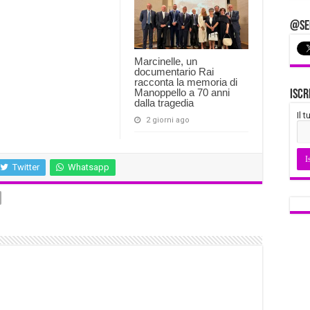
@Seg
Marcinelle, un
documentario Rai
racconta la memoria di
Manoppello a 70 anni
Iscr
dalla tragedia
Il 
2 giorni ago
Twitter
Whatsapp