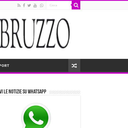
PORT
vi le notizie su Whatsapp