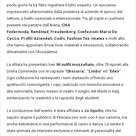
pochi giorni fa ha fatto registrare il tutto esaurito. Un successo
impreziosito ulteriormente dalla presenza di aziende di spicco del
settore, a livello nazionale e internazionale. Tra gli ospiti e i partners
presenti nel parterre dell’Arena,
CNA
Federmoda
,
Randstad
,
Freudenberg
,
Confezioni Mario De
Cecco
,
Profili Aziendali
,
Codis
,
Fashion Tex
,
Imatex
e molti altri,
che hanno apportato know-how, materiali e innovazioni, collaborando
attivamente con l’Accademia.
La sfilata ha presentato ben
90 outfit mozzafiato
, oltre 70 ispirati alla
Divina Commedia con le capsule “
Obscuria
“, “
Limbo
” ed “
Eden
“.
Ogni collezione ha reinterpreto i temi danteschi offrendo uno
spettacolo coinvolgente: i capi, realizzati con tecniche innovative e
alta sartorialità, hanno messo in risalto il meglio del Made in Italy,
evidenziando la creatività e le capacità degli studenti.
La conduzione dell’evento è stata affidata a
Jo Squillo
, che ha
saputo stupire il pubblico di Pescara non solo con il suo carisma, ma
anche esibendosi in una performance di canto e danza. La serata è
stata animata da interviste esclusive e interventi di personalità del