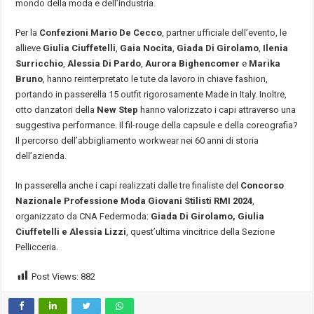
mondo della moda e dell’industria.
Per la
Confezioni Mario De Cecco
, partner ufficiale dell’evento, le
allieve
Giulia Ciuffetelli
,
Gaia Nocita
,
Giada Di Girolamo
,
Ilenia
Surricchio
,
Alessia Di Pardo
,
Aurora Bighencomer
e
Marika
Bruno
, hanno reinterpretato le tute da lavoro in chiave fashion,
portando in passerella 15 outfit rigorosamente Made in Italy. Inoltre,
otto danzatori della
New Step
hanno valorizzato i capi attraverso una
suggestiva performance. Il fil-rouge della capsule e della coreografia?
Il percorso dell’abbigliamento workwear nei 60 anni di storia
dell’azienda.
In passerella anche i capi realizzati dalle tre finaliste del
Concorso
Nazionale Professione Moda Giovani Stilisti RMI 2024
,
organizzato da CNA Federmoda:
Giada Di Girolamo, Giulia
Ciuffetelli e Alessia Lizzi
, quest’ultima
vincitrice della Sezione
Pellicceria.
Post Views:
882