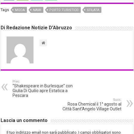
Tags
MODA
NAMI
PORTO TURISTICO
SFILATA
Di Redazione Notizie D'Abruzzo
Prec.
“Shakespeare in Burlesque” con
Giulia Di Quilio apre Estatica a
Pescara
Succ.
Rosa Chemical il 1° agosto al
Città Sant’Angelo Village Outlet
Lascia un commento
Il tuo indirizzo email non sarà pubblicato.
I campi obbligatori sono