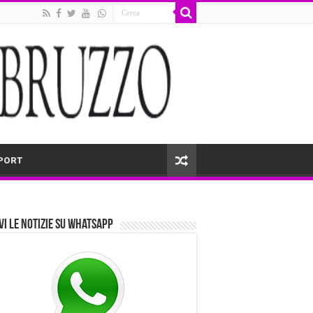
PORT
vi le notizie su Whatsapp