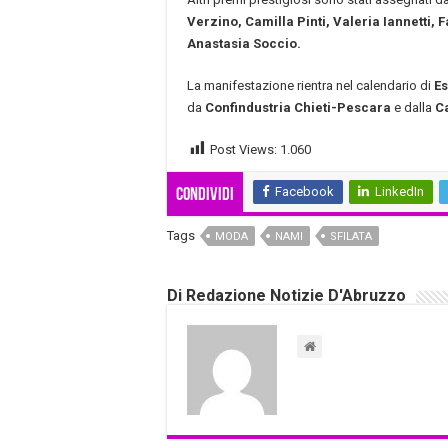
Verzino, Camilla Pinti, Valeria Iannetti,
Anastasia Soccio.
La manifestazione rientra nel calendario di
Es
da
Confindustria Chieti-Pescara
e dalla
C
Post Views:
1.060
Facebook
LinkedIn
Condividi
Tags
MODA
NAMI
SFILATA
Di Redazione Notizie D'Abruzzo