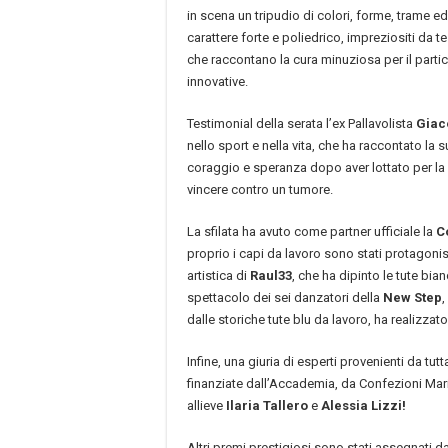
in scena un tripudio di colori, forme, trame ed
carattere forte e poliedrico, impreziositi da te
che raccontano la cura minuziosa per il partic
innovative.
Testimonial della serata l’ex Pallavolista
Giac
nello sport e nella vita, che ha raccontato la 
coraggio e speranza dopo aver lottato per la 
vincere contro un tumore.
La sfilata ha avuto come partner ufficiale la
C
proprio i capi da lavoro sono stati protagonist
artistica di
Raul33
, che ha dipinto le tute bia
spettacolo dei sei danzatori della
New Step
,
dalle storiche tute blu da lavoro, ha realizzat
Infine, una giuria di esperti provenienti da tutt
finanziate dall’Accademia, da Confezioni Ma
allieve
Ilaria Tallero
e
Alessia Lizzi!
Altri premi prestigiosi sono stati assegnati 