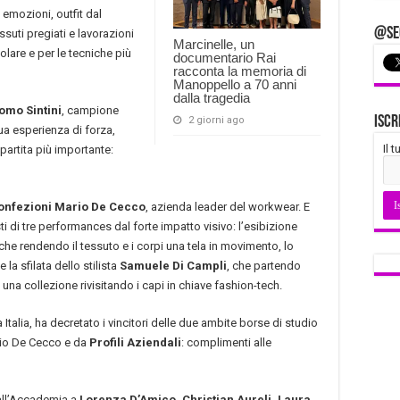
 emozioni, outfit dal
@Seg
ssuti pregiati e lavorazioni
Marcinelle, un
olare e per le tecniche più
documentario Rai
racconta la memoria di
Manoppello a 70 anni
dalla tragedia
omo Sintini
, campione
Iscr
2 giorni ago
sua esperienza di forza,
Il 
partita più importante:
onfezioni Mario De Cecco
, azienda leader del workwear. E
i di tre performances dal forte impatto visivo: l’esibizione
nche rendendo il tessuto e i corpi una tela in movimento, lo
 e la sfilata dello stilista
Samuele Di Campli
, che partendo
o una collezione rivisitando i capi in chiave fashion-tech.
a Italia, ha decretato i vincitori delle due ambite borse di studio
rio De Cecco e da
Profili Aziendali
: complimenti alle
dall’Accademia a
Lorenza D’Amico, Christian Aureli, Laura