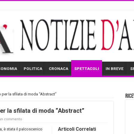
CONOMIA
POLITICA
CRONACA
SPETTACOLI
IN BREVE
S
per la sfilata di moda “Abstract”
Rice
r la sfilata di moda “Abstract”
 un commento
Articoli Correlati
a, è stata il palcoscenico