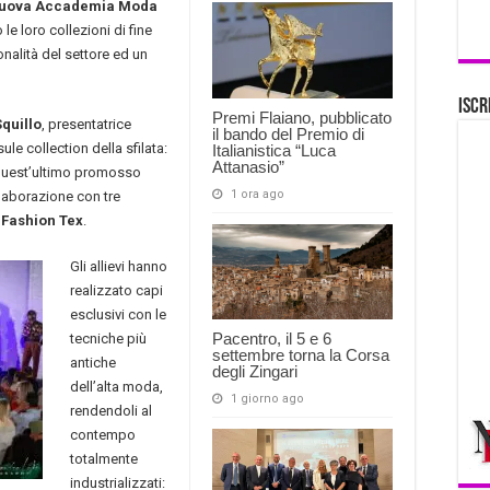
uova Accademia Moda
 le loro collezioni di fine
nalità del settore ed un
Iscr
Premi Flaiano, pubblicato
Squillo
, presentatrice
il bando del Premio di
e collection della sfilata:
Italianistica “Luca
Attanasio”
quest’ultimo promosso
1 ora ago
laborazione con tre
e
Fashion Tex
.
Gli allievi hanno
realizzato capi
esclusivi con le
Pacentro, il 5 e 6
tecniche più
settembre torna la Corsa
antiche
degli Zingari
dell’alta moda,
1 giorno ago
rendendoli al
contempo
totalmente
industrializzati: