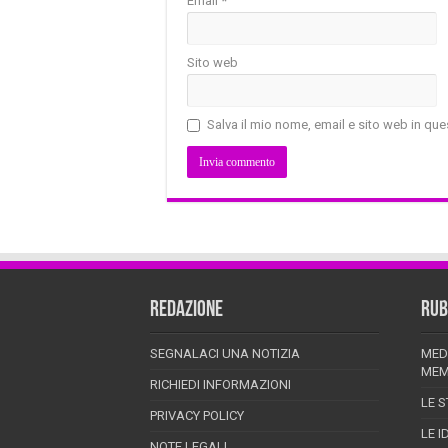
Email
*
Sito web
Salva il mio nome, email e sito web in q
REDAZIONE
RUB
SEGNALACI UNA NOTIZIA
MED
MEM
RICHIEDI INFORMAZIONI
LE S
PRIVACY POLICY
LE I
NOTE LEGALI