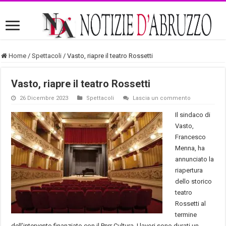
Home
/
Spettacoli
/
Vasto, riapre il teatro Rossetti
Vasto, riapre il teatro Rossetti
26 Dicembre 2023
Spettacoli
Lascia un commento
Il sindaco di
Vasto,
Francesco
Menna, ha
annunciato la
riapertura
dello storico
teatro
Rossetti al
termine
dell’intervento finanziato con il Pnrr Cultura. I lavori sono durati un