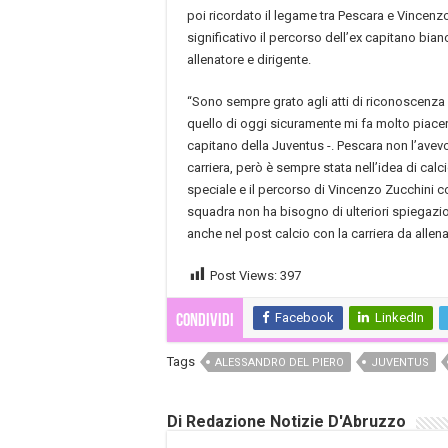
poi ricordato il legame tra Pescara e Vincenz
significativo il percorso dell’ex capitano bia
allenatore e dirigente.
“Sono sempre grato agli atti di riconoscenza
quello di oggi sicuramente mi fa molto piacer
capitano della Juventus -. Pescara non l’avevo
carriera, però è sempre stata nell’idea di calci
speciale e il percorso di Vincenzo Zucchini c
squadra non ha bisogno di ulteriori spiegazion
anche nel post calcio con la carriera da allena
Post Views:
397
Facebook
LinkedIn
Condividi
Tags
ALESSANDRO DEL PIERO
JUVENTUS
Di Redazione Notizie D'Abruzzo