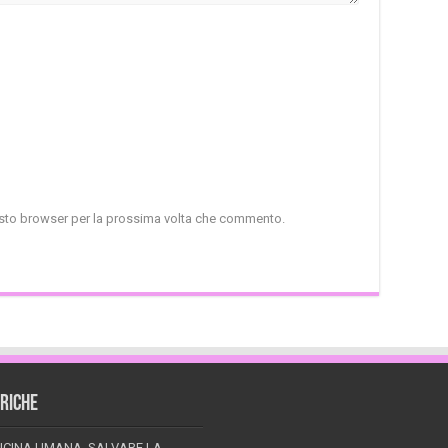
uesto browser per la prossima volta che commento.
RICHE
ICINA UMANA, SALVARE LA