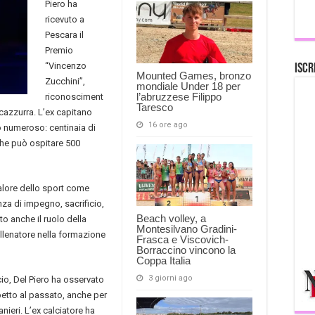
Piero ha
ricevuto a
Pescara il
Premio
“Vincenzo
Iscr
Mounted Games, bronzo
Zucchini”,
mondiale Under 18 per
l’abruzzese Filippo
riconosciment
Taresco
cazzurra. L’ex capitano
16 ore ago
o numeroso: centinaia di
che può ospitare 500
valore dello sport come
nza di impegno, sacrificio,
Beach volley, a
to anche il ruolo della
Montesilvano Gradini-
’allenatore nella formazione
Frasca e Viscovich-
Borraccino vincono la
Coppa Italia
3 giorni ago
io, Del Piero ha osservato
etto al passato, anche per
anieri. L’ex calciatore ha