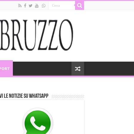
PORT
vi le notizie su Whatsapp