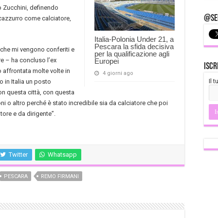
o Zucchini, definendo
@Seg
ncazzurro come calciatore,
Italia-Polonia Under 21, a
Pescara la sfida decisiva
 che mi vengono conferiti e
per la qualificazione agli
e – ha concluso l’ex
Europei
Iscr
 affrontata molte volte in
4 giorni ago
Il 
o in Italia un posto
on questa città, con questa
i o altro perché è stato incredibile sia da calciatore che poi
tore e da dirigente”.
Twitter
Whatsapp
PESCARA
REMO FIRMANI