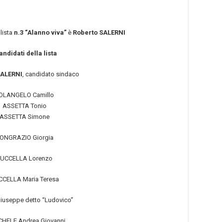
lista
n.3 “Alanno viva”
è
Roberto SALERNI
candidati della lista
SALERNI
, candidato sindaco
OLANGELO Camillo
ASSETTA Tonio
ASSETTA Simone
ONGRAZIO Giorgia
UCCELLA Lorenzo
CELLA Maria Teresa
iuseppe detto “Ludovico”
CHELE Andrea Giovanni