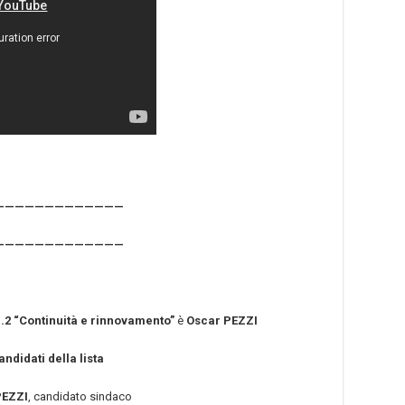
—————————————
—————————————
.2 “Continuità e rinnovamento”
è
Oscar PEZZI
candidati della lista
PEZZI
, candidato sindaco