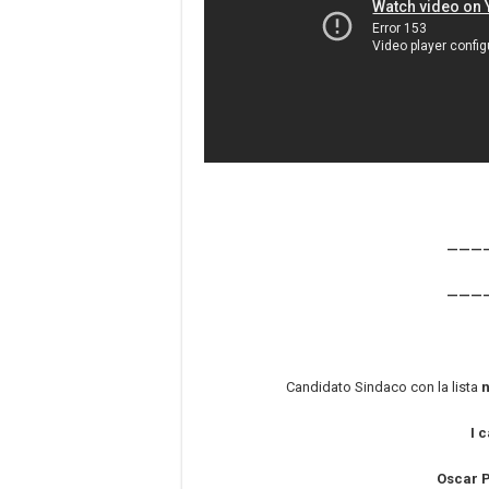
———
———
Candidato Sindaco con la lista
n
I 
Oscar 