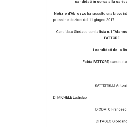
candidati in corsa alla caric
Notizie d’Abruzzo
ha raccolto una breve inte
prossime elezioni del 11 giugno 2017.
Candidato Sindaco con la lista
n.1 “Alann
FATTORE
I candidati della li
Fabia FATTORE
, candidat
BATTISTELLI Anton
DI MICHELE Ladislao
DIODATO Francesc
DI PAOLO Giordan