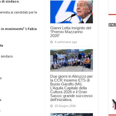
a di sindaco.
rvista ai candidati per le
Iscr
Gianni Letta insignito del
o in movimento”
è
Fabia
“Premio Mazzarino
2026”
4 settimane ago
sta
o sindaco
Due giorni in Abruzzo per
io
la CCR Insieme ETS di
Busto Garolfo (MI).
L’Aquila Capitale della
Cultura 2026 e il Gran
Sasso: grande successo
dell’iniziativa.
a
23 Giugno 2026
o