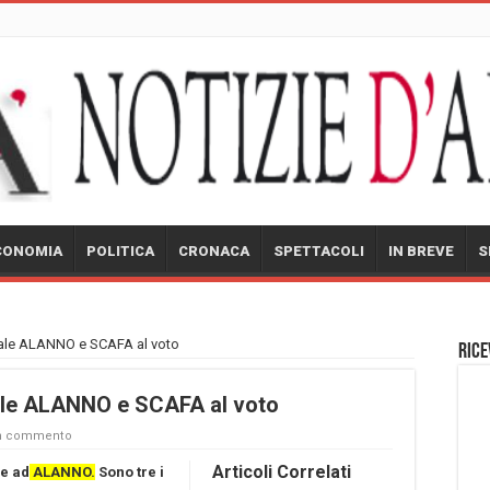
CONOMIA
POLITICA
CRONACA
SPETTACOLI
IN BREVE
S
iale ALANNO e SCAFA al voto
Rice
ale ALANNO e SCAFA al voto
un commento
Articoli Correlati
le ad
ALANNO.
Sono tre i