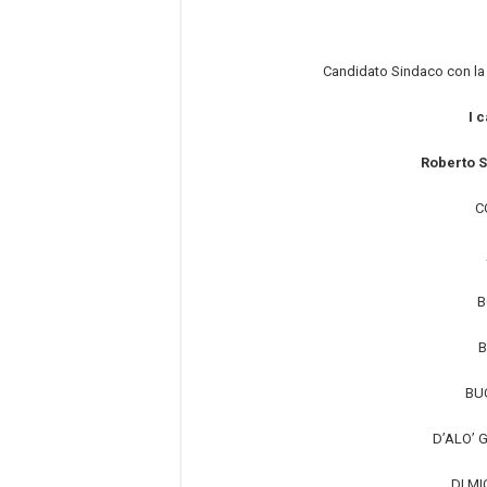
Candidato Sindaco con la 
I 
Roberto 
C
B
B
BUC
D’ALO’ G
DI MI