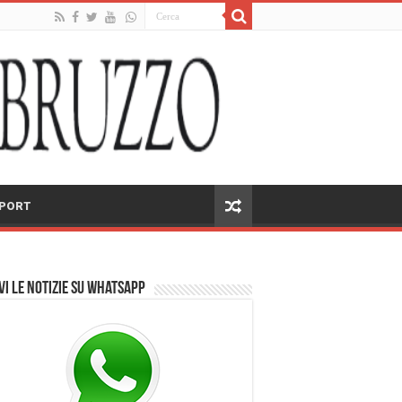
PORT
vi le notizie su Whatsapp