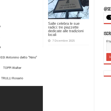
@Seg
Salle celebra le sue
o
radici: tre piazzette
dedicate alle tradizioni
Iscr
locali
a
7 Dicembre 2025
Il 
a
SI Antonino detto “Nino”
TOPPI Walter
TRULLI Rosario