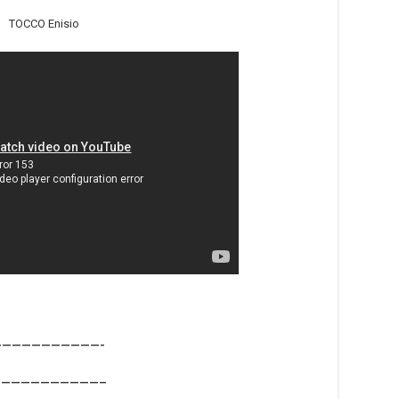
TOCCO Enisio
———————————-
———————————–