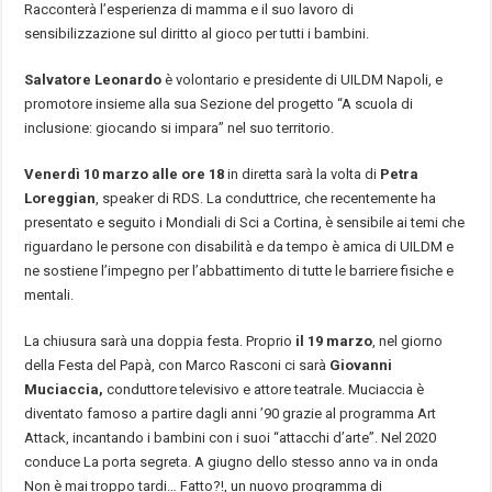
Racconterà l’esperienza di mamma e il suo lavoro di
sensibilizzazione sul diritto al gioco per tutti i bambini.
Salvatore Leonardo
è volontario e presidente di UILDM Napoli, e
promotore insieme alla sua Sezione del progetto “A scuola di
inclusione: giocando si impara” nel suo territorio.
Venerdì 10 marzo alle ore 18
in diretta sarà la volta di
Petra
Loreggian
, speaker di RDS. La conduttrice, che recentemente ha
presentato e seguito i Mondiali di Sci a Cortina, è sensibile ai temi che
riguardano le persone con disabilità e da tempo è amica di UILDM e
ne sostiene l’impegno per l’abbattimento di tutte le barriere fisiche e
mentali.
La chiusura sarà una doppia festa. Proprio
il 19 marzo
, nel giorno
della Festa del Papà, con Marco Rasconi ci sarà
Giovanni
Muciaccia,
conduttore televisivo e attore teatrale. Muciaccia è
diventato famoso a partire dagli anni ’90 grazie al programma Art
Attack, incantando i bambini con i suoi “attacchi d’arte”. Nel 2020
conduce La porta segreta. A giugno dello stesso anno va in onda
Non è mai troppo tardi… Fatto?!, un nuovo programma di