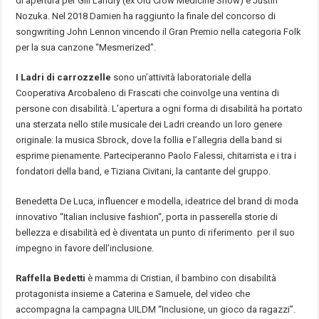
di apertura per Gill Landry (ex Old Crow Medicine Show) e Justin
Nozuka. Nel 2018 Damien ha raggiunto la finale del concorso di
songwriting John Lennon vincendo il Gran Premio nella categoria Folk
per la sua canzone “Mesmerized”.
I Ladri di carrozzelle
sono un’attività laboratoriale della
Cooperativa Arcobaleno di Frascati che coinvolge una ventina di
persone con disabilità. L’apertura a ogni forma di disabilità ha portato
una sterzata nello stile musicale dei Ladri creando un loro genere
originale: la musica Sbrock, dove la follia e l’allegria della band si
esprime pienamente. Parteciperanno Paolo Falessi, chitarrista e i tra i
fondatori della band, e Tiziana Civitani, la cantante del gruppo.
Benedetta De Luca, influencer e modella, ideatrice del brand di moda
innovativo “Italian inclusive fashion“, porta in passerella storie di
bellezza e disabilità ed è diventata un punto di riferimento per il suo
impegno in favore dell’inclusione.
Raffella Bedetti
è mamma di Cristian, il bambino con disabilità
protagonista insieme a Caterina e Samuele, del video che
accompagna la campagna UILDM “Inclusione, un gioco da ragazzi”.