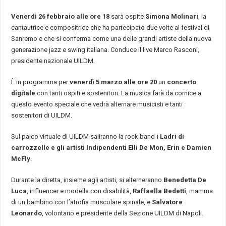
Venerdì 26 febbraio alle ore 18
sarà ospite
Simona Molinari
, la
cantautrice e compositrice che ha partecipato due volte al festival di
Sanremo e che si conferma come una delle grandi artiste della nuova
generazione jazz e swing italiana. Conduce il live Marco Rasconi,
presidente nazionale UILDM.
È in programma per
venerdì 5 marzo alle ore 20
un
concerto
digitale
con tanti ospiti e sostenitori. La musica farà da cornice a
questo evento speciale che vedrà alternare musicisti e tanti
sostenitori di UILDM.
Sul palco virtuale di UILDM saliranno la rock band
i Ladri di
carrozzelle e gli artisti Indipendenti Elli De Mon, Erin e Damien
McFly
.
Durante la diretta, insieme agli artisti, si alterneranno
Benedetta De
Luca
, influencer e modella con disabilità,
Raffaella Bedetti
, mamma
di un bambino con l’atrofia muscolare spinale, e
Salvatore
Leonardo
, volontario e presidente della Sezione UILDM di Napoli.