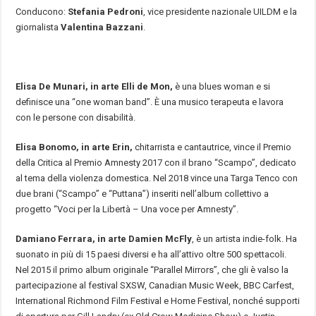
Conducono:
Stefania Pedroni
, vice presidente nazionale UILDM e la
giornalista
Valentina Bazzani
.
Elisa De Munari, in arte Elli de Mon,
è una blues woman e si
definisce una “one woman band”. È una musico terapeuta e lavora
con le persone con disabilità.
Elisa Bonomo, in arte Erin,
chitarrista e cantautrice, vince il Premio
della Critica al Premio Amnesty 2017 con il brano “Scampo”, dedicato
al tema della violenza domestica. Nel 2018 vince una Targa Tenco con
due brani (“Scampo” e “Puttana”) inseriti nell’album collettivo a
progetto “Voci per la Libertà – Una voce per Amnesty”.
Damiano Ferrara, in arte Damien McFly
, è un artista indie-folk. Ha
suonato in più di 15 paesi diversi e ha all’attivo oltre 500 spettacoli.
Nel 2015 il primo album originale “Parallel Mirrors”, che gli è valso la
partecipazione al festival SXSW, Canadian Music Week, BBC Carfest,
International Richmond Film Festival e Home Festival, nonché supporti