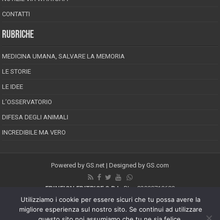
CONTATTI
RUBRICHE
MEDICINA UMANA, SALVARE LA MEMORIA
LE STORIE
LE IDEE
L’OSSERVATORIO
DIFESA DEGLI ANIMALI
INCREDIBILE MA VERO
Powered by
GS.net
| Designed by
GS.com
EPINEION EDITRICE S.R.L.
P.Iva 02008710689
Registrazione Tribunale di Pescara reg. speciale della stampa n.08/2012
Utilizziamo i cookie per essere sicuri che tu possa avere la
Direttore responsabile: Maurizio Piccinino
migliore esperienza sul nostro sito. Se continui ad utilizzare
Iscrizione al ROC n.22607
questo sito noi assumiamo che tu ne sia felice.