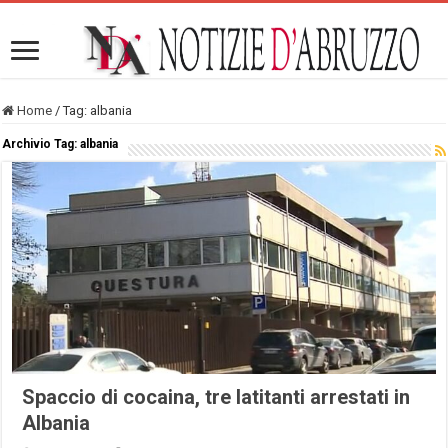
Home
/
Tag:
albania
Archivio Tag:
albania
Spaccio di cocaina, tre latitanti arrestati in
Albania