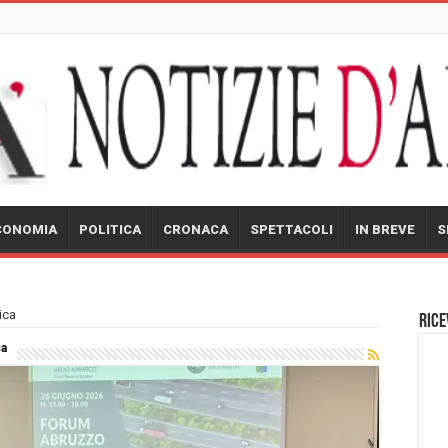
CONOMIA
POLITICA
CRONACA
SPETTACOLI
IN BREVE
S
ica
Rice
ca