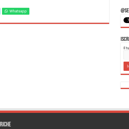
@Seg
Whatsapp
Iscr
Il 
RICHE