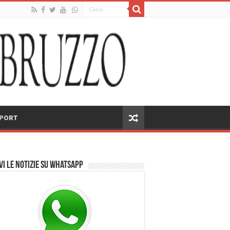
PORT
vi le notizie su Whatsapp