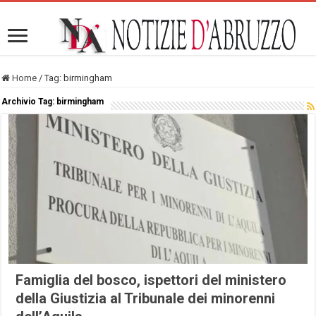
Home
/
Tag:
birmingham
Archivio Tag:
birmingham
Famiglia del bosco, ispettori del ministero
della Giustizia al Tribunale dei minorenni