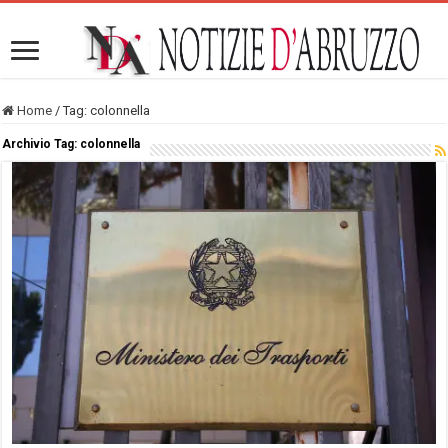
Home
/
Tag:
colonnella
Archivio Tag:
colonnella