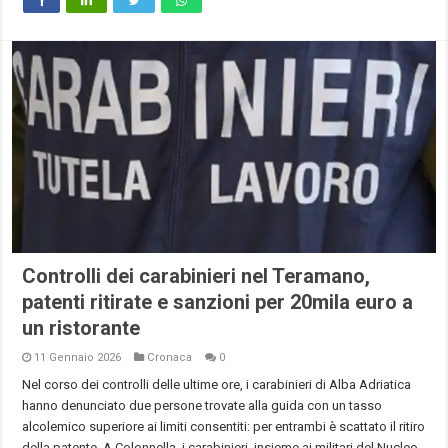
Controlli dei carabinieri nel Teramano,
patenti ritirate e sanzioni per 20mila euro a
un ristorante
11 Gennaio 2026
Cronaca
0
Nel corso dei controlli delle ultime ore, i carabinieri di Alba Adriatica
hanno denunciato due persone trovate alla guida con un tasso
alcolemico superiore ai limiti consentiti: per entrambi è scattato il ritiro
della patente. A Colonnella, i carabinieri, insieme ai militari del Nucleo