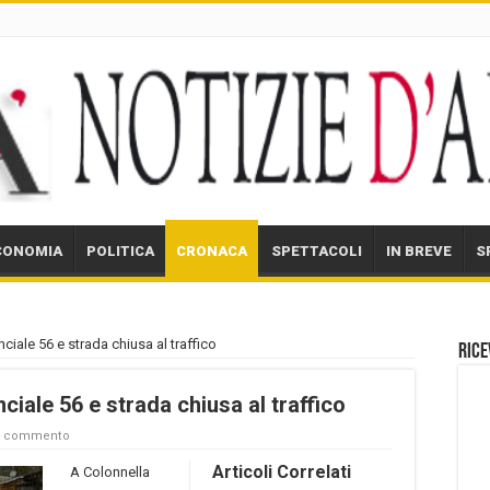
CONOMIA
POLITICA
CRONACA
SPETTACOLI
IN BREVE
S
nciale 56 e strada chiusa al traffico
Rice
nciale 56 e strada chiusa al traffico
un commento
Articoli Correlati
A Colonnella