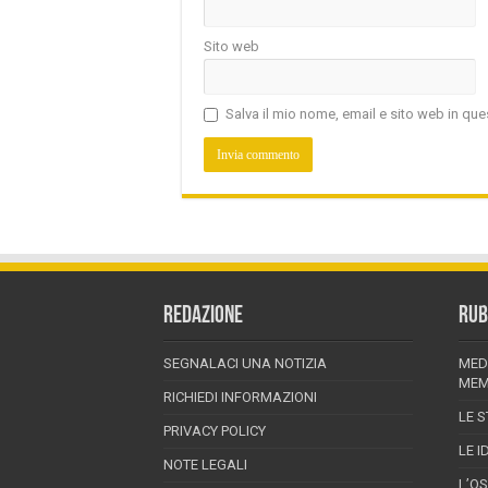
Sito web
Salva il mio nome, email e sito web in q
REDAZIONE
RUB
SEGNALACI UNA NOTIZIA
MED
MEM
RICHIEDI INFORMAZIONI
LE S
PRIVACY POLICY
LE I
NOTE LEGALI
L’O