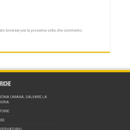
uesto browser per la prossima volta che commento.
RICHE
ICINA UMANA, SALVARE LA
ORIA
TORIE
DEE
SSERVATORIO