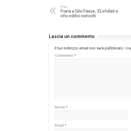
Prec.
Frana a Silvi Paese, 32 sfollati e
otto edifici coinvolti
Lascia un commento
Il tuo indirizzo email non sarà pubblicato.
I c
Commento
*
Nome
*
Email
*