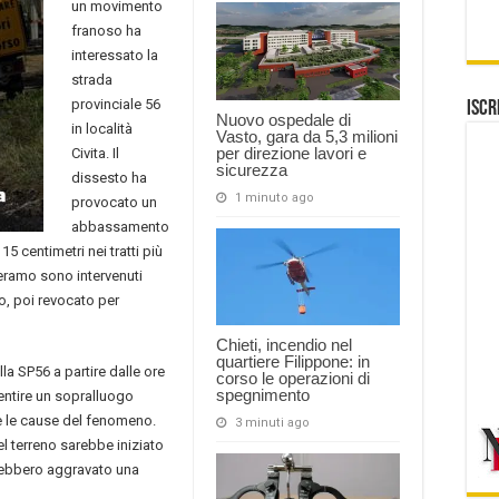
un movimento
franoso ha
interessato la
strada
provinciale 56
Iscr
Nuovo ospedale di
in località
Vasto, gara da 5,3 milioni
per direzione lavori e
Civita. Il
sicurezza
dissesto ha
1 minuto ago
provocato un
abbassamento
5 centimetri nei tratti più
i Teramo sono intervenuti
to, poi revocato per
Chieti, incendio nel
quartiere Filippone: in
la SP56 a partire dalle ore
corso le operazioni di
spegnimento
entire un sopralluogo
re le cause del fenomeno.
3 minuti ago
l terreno sarebbe iniziato
vrebbero aggravato una