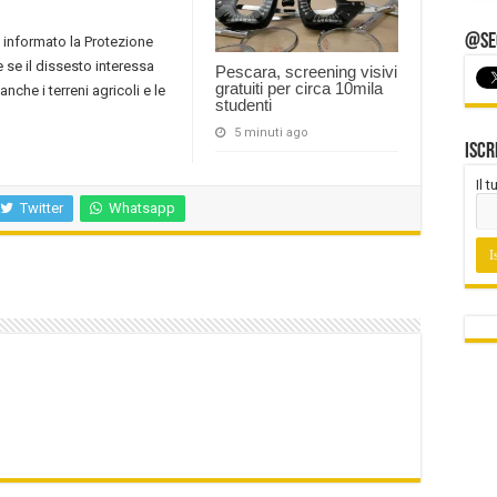
@Seg
 informato la Protezione
e se il dissesto interessa
Pescara, screening visivi
gratuiti per circa 10mila
che i terreni agricoli e le
studenti
5 minuti ago
Iscr
Il 
Twitter
Whatsapp