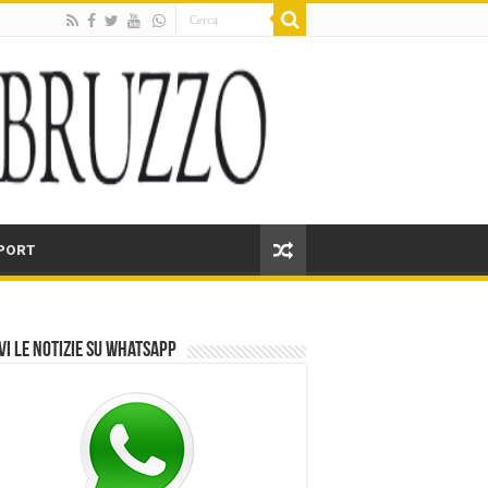
PORT
vi le notizie su Whatsapp