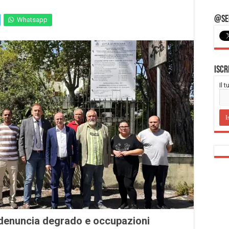
@Seg
Whatsapp
Iscr
Il 
i denuncia degrado e occupazioni