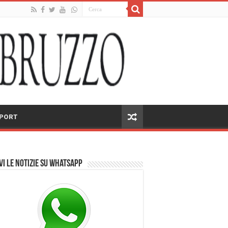
PORT
vi le notizie su Whatsapp