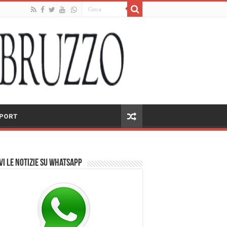
PORT
vi le notizie su Whatsapp