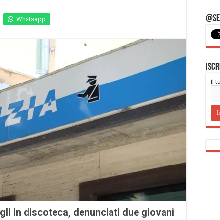
@Seg
Whatsapp
Iscr
Il 
li in discoteca, denunciati due giovani