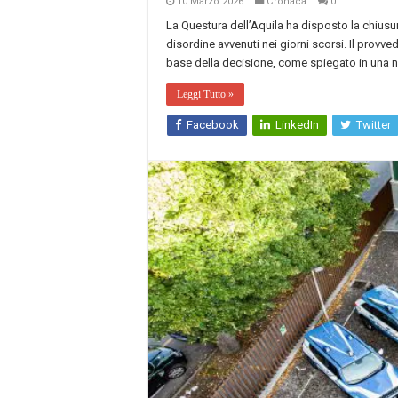
10 Marzo 2026
Cronaca
0
La Questura dell’Aquila ha disposto la chiusu
disordine avvenuti nei giorni scorsi. Il provvedi
base della decisione, come spiegato in una not
Leggi Tutto »
Facebook
LinkedIn
Twitter