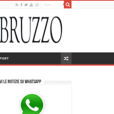
PORT
vi le notizie su Whatsapp