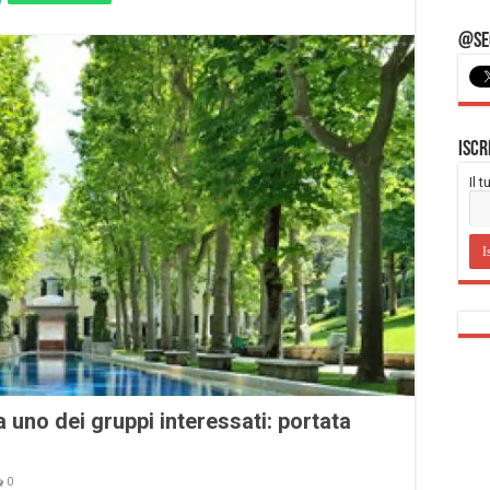
@Seg
Iscr
Il 
 uno dei gruppi interessati: portata
0