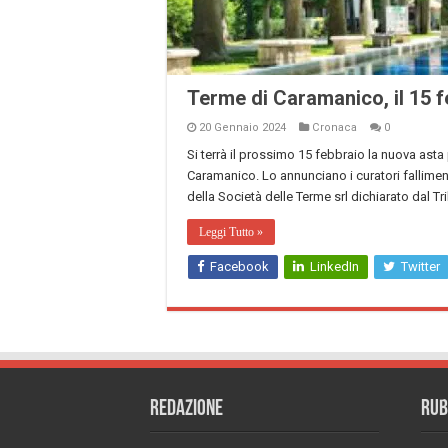
Terme di Caramanico, il 15 f
20 Gennaio 2024
Cronaca
0
Si terrà il prossimo 15 febbraio la nuova asta
Caramanico. Lo annunciano i curatori fallimen
della Società delle Terme srl dichiarato dal T
Leggi Tutto »
Facebook
LinkedIn
Twitter
REDAZIONE
RUB