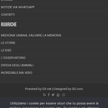
NOTIZIE VIA WHATSAPP
CONTATTI
RUBRICHE
MEDICINA UMANA, SALVARE LA MEMORIA
LE STORIE
LE IDEE
L’OSSERVATORIO
DIFESA DEGLI ANIMALI
INCREDIBILE MA VERO
Powered by
GS.net
| Designed by
GS.com
EPINEION EDITRICE S.R.L.
P.Iva 02008710689
Utilizziamo i cookie per essere sicuri che tu possa avere la
Registrazione Tribunale di Pescara reg. speciale della stampa n.08/2012