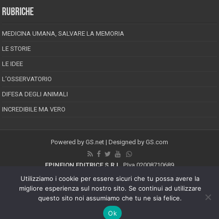
RUBRICHE
MEDICINA UMANA, SALVARE LA MEMORIA
LE STORIE
LE IDEE
L’OSSERVATORIO
DIFESA DEGLI ANIMALI
INCREDIBILE MA VERO
Powered by
GS.net
| Designed by
GS.com
EPINEION EDITRICE S.R.L.
P.Iva 02008710689
Registrazione Tribunale di Pescara reg. speciale della stampa n.08/2012
Utilizziamo i cookie per essere sicuri che tu possa avere la
Direttore responsabile: Maurizio Piccinino
migliore esperienza sul nostro sito. Se continui ad utilizzare
Iscrizione al ROC n.22607
questo sito noi assumiamo che tu ne sia felice.
Riproduzione riservata © Copyright 2026, All Rights Reserved
Ok