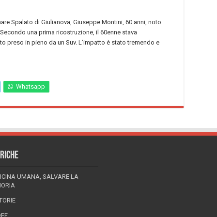
mare Spalato di Giulianova, Giuseppe Montini, 60 anni, noto
 Secondo una prima ricostruzione, il 60enne stava
ato preso in pieno da un Suv. L’impatto è stato tremendo e
Whatsapp
RICHE
ICINA UMANA, SALVARE LA
ORIA
TORIE
DEE