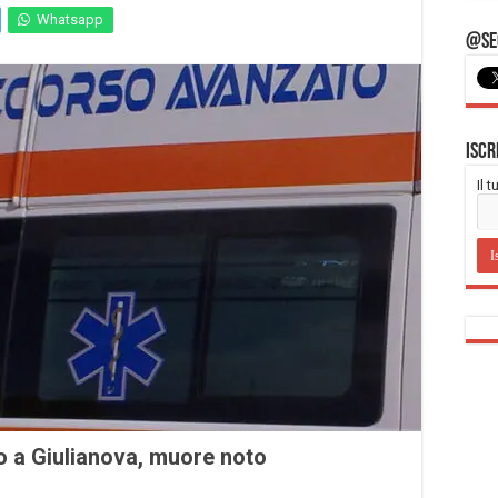
Whatsapp
@Seg
Iscr
Il 
o a Giulianova, muore noto