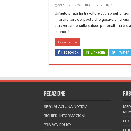
23 Agosto 2024
Cronaca
0
Un’auto pirata ha travolto e ucciso sul lungo
imprenditore del posto che gestiva un vivaio.
attraversando sulle strisce pedonali, ma è st
l’uomo è …
Leggi Tutto »
Facebook
LinkedIn
Twitter
REDAZIONE
RUB
SEGNALACI UNA NOTIZIA
MED
MEM
RICHIEDI INFORMAZIONI
LE S
PRIVACY POLICY
LE I