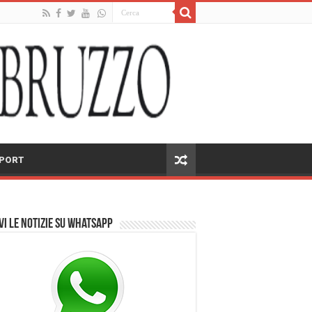
PORT
vi le notizie su Whatsapp