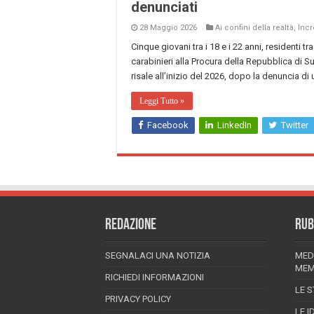
denunciati
28 Maggio 2026
Ai confini della realtà
,
Incr
Cinque giovani tra i 18 e i 22 anni, residenti 
carabinieri alla Procura della Repubblica di Su
risale all’inizio del 2026, dopo la denuncia d
Leggi Tutto »
Facebook
LinkedIn
Twitter
REDAZIONE
RUB
SEGNALACI UNA NOTIZIA
MED
MEM
RICHIEDI INFORMAZIONI
LE S
PRIVACY POLICY
LE I