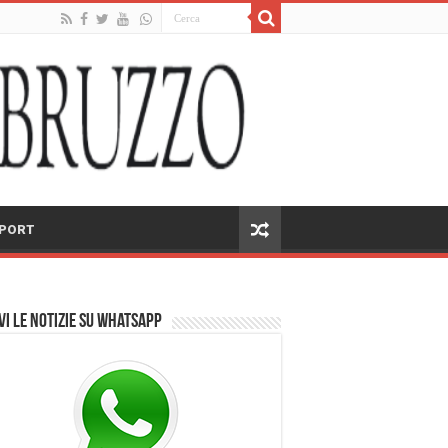
PORT
vi le notizie su Whatsapp