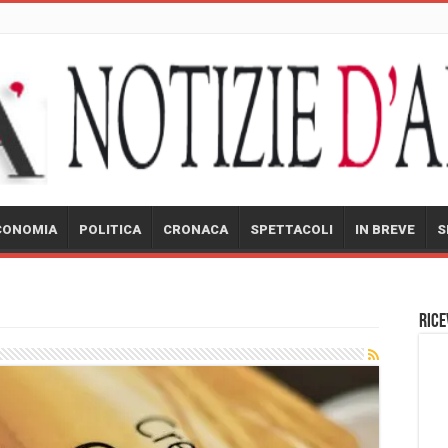
CONOMIA
POLITICA
CRONACA
SPETTACOLI
IN BREVE
S
Rice