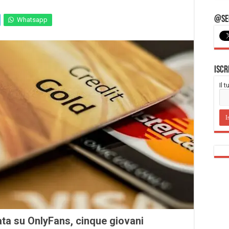
@Seg
Whatsapp
Iscr
Il 
ata su OnlyFans, cinque giovani