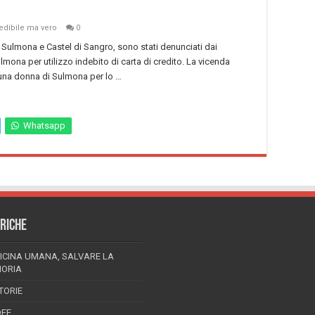
edibile ma vero
0
tra Sulmona e Castel di Sangro, sono stati denunciati dai
lmona per utilizzo indebito di carta di credito. La vicenda
i una donna di Sulmona per lo …
Whatsapp
RICHE
ICINA UMANA, SALVARE LA
ORIA
TORIE
DEE