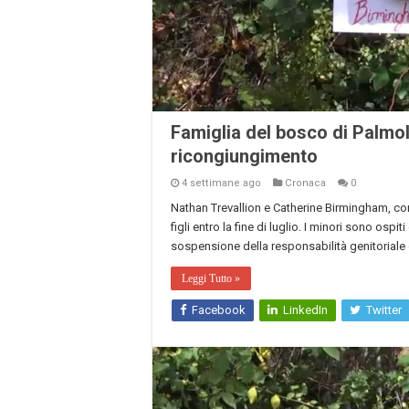
Famiglia del bosco di Palmoli
ricongiungimento
4 settimane ago
Cronaca
0
Nathan Trevallion e Catherine Birmingham, cono
figli entro la fine di luglio. I minori sono osp
sospensione della responsabilità genitoriale d
Leggi Tutto »
Facebook
LinkedIn
Twitter