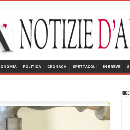
CONOMIA
POLITICA
CRONACA
SPETTACOLI
IN BREVE
S
Rice