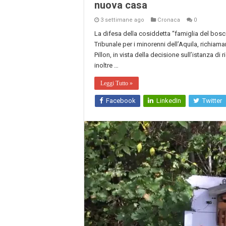
nuova casa
3 settimane ago
Cronaca
0
La difesa della cosiddetta “famiglia del bos
Tribunale per i minorenni dell’Aquila, richia
Pillon, in vista della decisione sull’istanza di 
inoltre …
Leggi Tutto »
Facebook
LinkedIn
Twitter