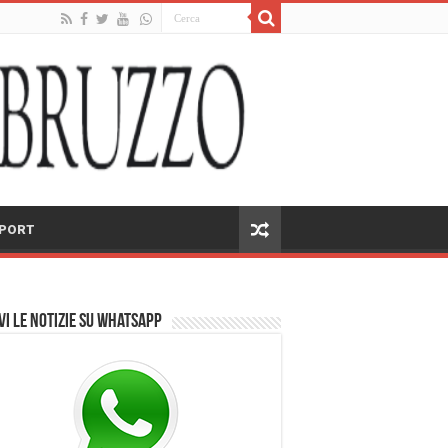
PORT
vi le notizie su Whatsapp