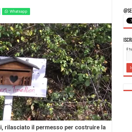
@Seg
Whatsapp
Iscr
Il 
, rilasciato il permesso per costruire la