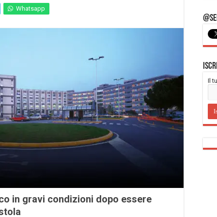
Whatsapp
@Seg
Iscr
Il 
oco in gravi condizioni dopo essere
stola