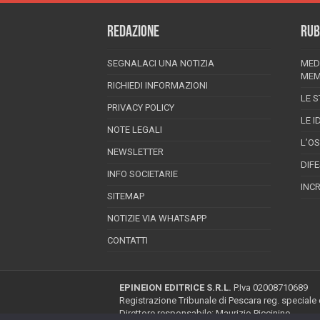
REDAZIONE
RUB
SEGNALACI UNA NOTIZIA
MED
MEM
RICHIEDI INFORMAZIONI
LE S
PRIVACY POLICY
LE I
NOTE LEGALI
L’O
NEWSLETTER
DIF
INFO SOCIETARIE
INC
SITEMAP
NOTIZIE VIA WHATSAPP
CONTATTI
EPINEION EDITRICE S.R.L.
P.Iva 02008710689
Registrazione Tribunale di Pescara reg. speciale
Direttore responsabile: Maurizio Piccinino