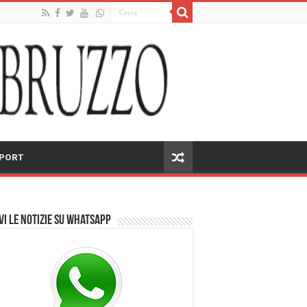
PORT
vi le notizie su Whatsapp