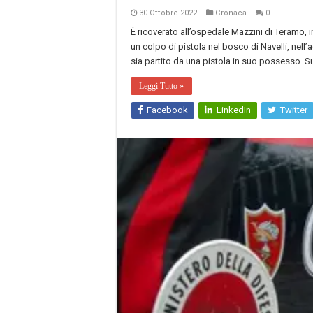
30 Ottobre 2022
Cronaca
0
È ricoverato all’ospedale Mazzini di Teramo, in 
un colpo di pistola nel bosco di Navelli, nell’a
sia partito da una pistola in suo possesso. S
Leggi Tutto »
Facebook
LinkedIn
Twitter